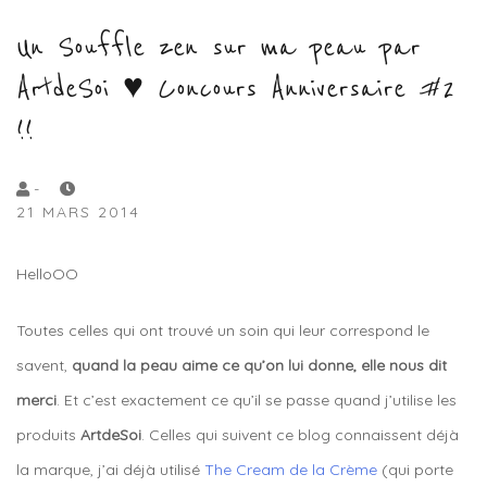
Un Souffle zen sur ma peau par
ArtdeSoi ♥ Concours Anniversaire #2
!!
by
-
21 MARS 2014
Lola
Sample
HelloOO
Toutes celles qui ont trouvé un soin qui leur correspond le
savent,
quand la peau aime ce qu’on lui donne, elle nous dit
merci
. Et c’est exactement ce qu’il se passe quand j’utilise les
produits
ArtdeSoi
. Celles qui suivent ce blog connaissent déjà
la marque, j’ai déjà utilisé
The Cream de la Crème
(qui porte