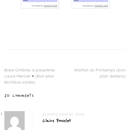
Tagged
ArtdeSoi
,
blog
beauté
,
concours
art
Base Ombres à paupières
Wishlist du Printemps (bon
Navigation
de
Laura Mercier ♥ (Bon plan
plan dedans)
soi
,
de
Birchbox inside)
concours
blog
l’article
20 comments
beauté
,
serum
apaisant
,
serum
21 MARS 2014 AT 21H41
art
Claire Ponselet
de