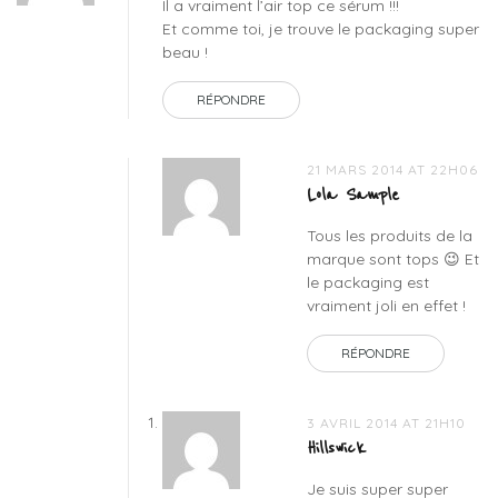
Il a vraiment l’air top ce sérum !!!
soi
,
Et comme toi, je trouve le packaging super
serum
beau !
souffle
zen
RÉPONDRE
21 MARS 2014 AT 22H06
Lola Sample
Tous les produits de la
marque sont tops 😉 Et
le packaging est
vraiment joli en effet !
RÉPONDRE
3 AVRIL 2014 AT 21H10
Hillswick
Je suis super super