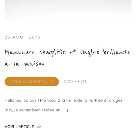
23 AOÛT 2016
Manucure complète et Ongles brillants
à la maison
by
VERNIS, ONGLES ET MAINS
0 COMMENTS
Lola
Sample
Hello les loulous ! Me voici à la veille de la rentrée et croyez
moi, je serais bien restée en […]
VOIR L'ARTICLE
>>