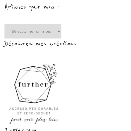
Articles par mois :
Articles
par
mois
Découvrez mes créations
:
Instagram