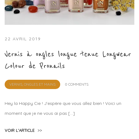
22 AVRIL 2019
Vernis à ongles longue tenue Longwear
Colour de Pronails
by
VERNIS, ONGLES ET MAINS
0 COMMENTS
Lola
Sample
Hey la Happy Cie ! J’espère que vous allez bien ! Voici un
moment que je ne vous ai pas […]
VOIR L'ARTICLE
>>