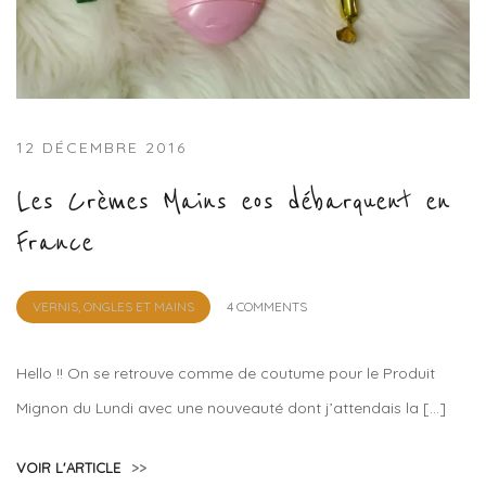
12 DÉCEMBRE 2016
Les Crèmes Mains eos débarquent en
France
by
VERNIS, ONGLES ET MAINS
4 COMMENTS
Lola
Sample
Hello !! On se retrouve comme de coutume pour le Produit
Mignon du Lundi avec une nouveauté dont j’attendais la […]
VOIR L'ARTICLE
>>