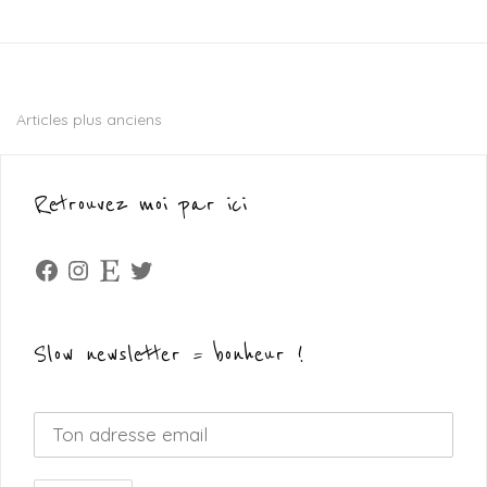
Articles plus anciens
Navigation
des
Retrouvez moi par ici
articles
Facebook
Instagram
Etsy
Twitter
Slow newsletter = bonheur !