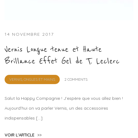
14 NOVEMBRE 2017
Vernis Longue tenue et Haute
Brillance Effet Gel de T. Leclerc
by
VERNIS, ONGLES ET MAINS
2 COMMENTS
Lola
Sample
Salut la Happy Compagnie ! J’espère que vous allez bien !
Aujourd’hui on va parler Vernis, un des accessoires
indispensables […]
VOIR L'ARTICLE
>>