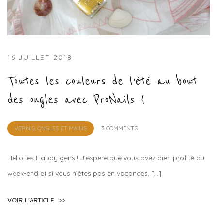
16 JUILLET 2018
Toutes les couleurs de l’été au bout
des ongles avec ProNails !
by
VERNIS, ONGLES ET MAINS
3 COMMENTS
Lola
Sample
Hello les Happy gens ! J’espère que vous avez bien profité du
week-end et si vous n’êtes pas en vacances, […]
VOIR L'ARTICLE
>>