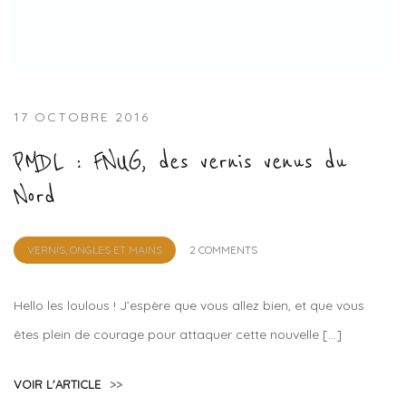
17 OCTOBRE 2016
PMDL : FNUG, des vernis venus du
Nord
by
VERNIS, ONGLES ET MAINS
2 COMMENTS
Lola
Sample
Hello les loulous ! J’espère que vous allez bien, et que vous
êtes plein de courage pour attaquer cette nouvelle […]
VOIR L'ARTICLE
>>