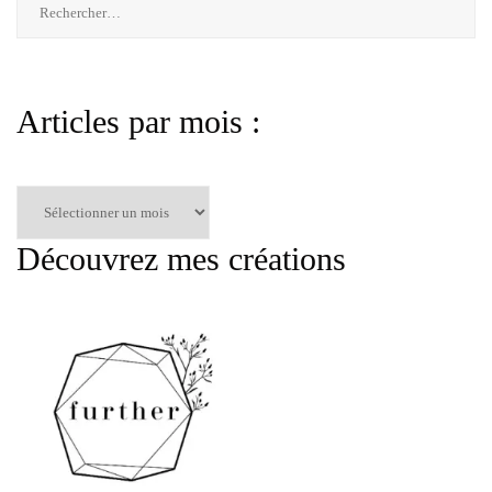
Articles par mois :
Articles
par
mois
Découvrez mes créations
: