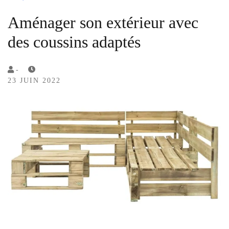
Aménager son extérieur avec
des coussins adaptés
by
-
23 JUIN 2022
Lola
Sample