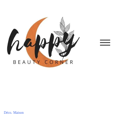
Skip
to
content
TOG
Déco, Maison