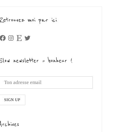
Retrouvez moi par ici
Facebook
Instagram
Etsy
Twitter
Slow newsletter = bonheur !
Archives