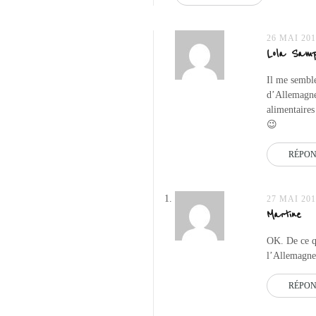
26 MAI 201
Lola Samp
Il me semble
d’Allemagne
alimentaires
😉
RÉPO
27 MAI 201
Martine
OK. De ce qu
l’Allemagne 
RÉPO