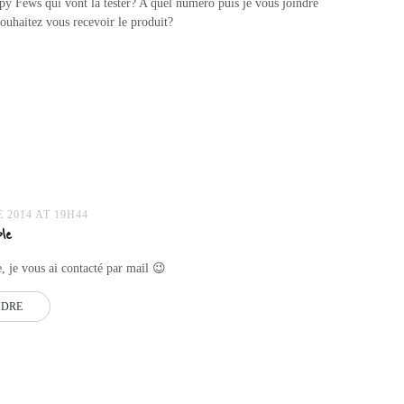
py Fews qui vont la tester? A quel numéro puis je vous joindre
souhaitez vous recevoir le produit?
 2014 AT 19H44
le
 je vous ai contacté par mail 😉
NDRE