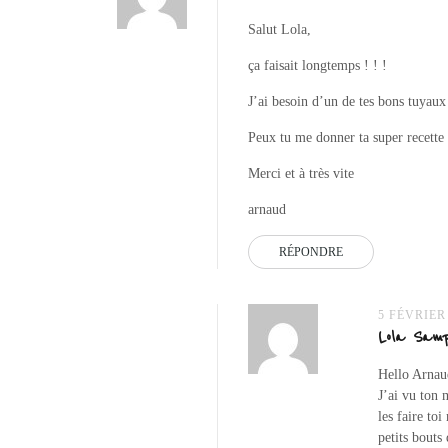
Salut Lola,
ça faisait longtemps ! ! !
J’ai besoin d’un de tes bons tuyaux 
Peux tu me donner ta super recett
Merci et à très vite
arnaud
RÉPONDRE
5 FÉVRIER
Lola Samp
Hello Arnau
J’ai vu ton 
les faire to
petits bouts