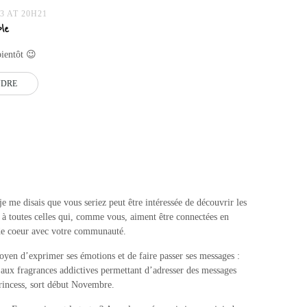
3 AT 20H21
le
bientôt 😉
NDRE
je me disais que vous seriez peut être intéressée de découvrir les
 toutes celles qui, comme vous, aiment être connectées en
de coeur avec votre communauté.
yen d’exprimer ses émotions et de faire passer ses messages :
e aux fragrances addictives permettant d’adresser des messages
Princess, sort début Novembre.