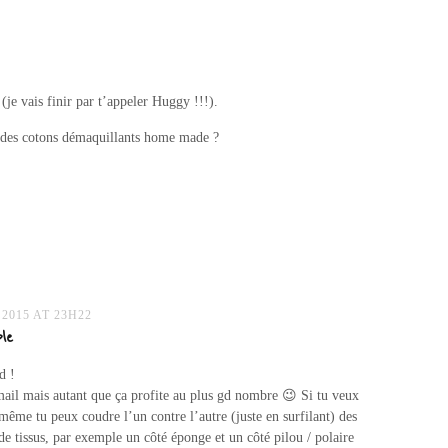
(je vais finir par t’appeler Huggy !!!).
e des cotons démaquillants home made ?
 2015 AT 23H22
le
d !
mail mais autant que ça profite au plus gd nombre 😉 Si tu veux
i même tu peux coudre l’un contre l’autre (juste en surfilant) des
 de tissus, par exemple un côté éponge et un côté pilou / polaire