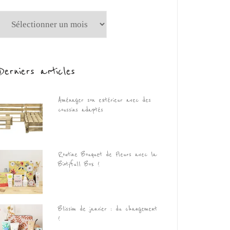
Archives
Derniers articles
Aménager son extérieur avec des
coussins adaptés
Routine Bouquet de Fleurs avec la
Biotyfull Box !
Blissim de janvier : du changement
!