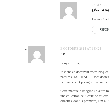
27 MAI 201
Lola Samp
De rien ! à 
RÉPO
3 OCTOBRE 2014 AT 18H24
Eve
Bonjour Lola,
Je viens de découvrir votre blog et 
parfums HASHTAG. Il sont dédiés à
permanence et partager vos coups 
Cette marque a imaginé un autre mo
une collection de 3 eaux de toilett
olfactifs, dont la première, I’m a 