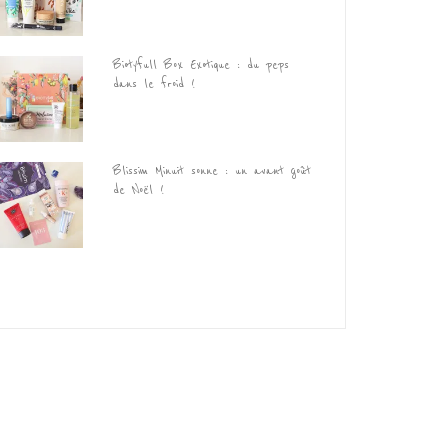
Biotyfull Box Exotique : du peps
dans le froid !
Blissim Minuit sonne : un avant goût
de Noël !