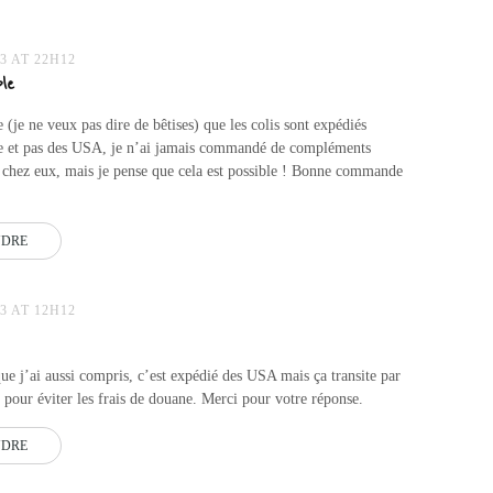
3 AT 22H12
le
 (je ne veux pas dire de bêtises) que les colis sont expédiés
 et pas des USA, je n’ai jamais commandé de compléments
 chez eux, mais je pense que cela est possible ! Bonne commande
NDRE
3 AT 12H12
e j’ai aussi compris, c’est expédié des USA mais ça transite par
pour éviter les frais de douane. Merci pour votre réponse.
NDRE