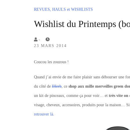
REVUES, HAULS et WISHLISTS
Wishlist du Printemps (b
by
-
23 MARS 2014
Lola
Sample
Coucou les zouzous !
Quand j’ai envie de me faire plaisir sans débourser une for
du côté de
IHerb
, ce
shop aux mille merveilles green do
un kit de pinceaux, comme ça pour voir… et
très vite on
visage, cheveux, accessoires, produits pour la maison… S
retrouver là
.