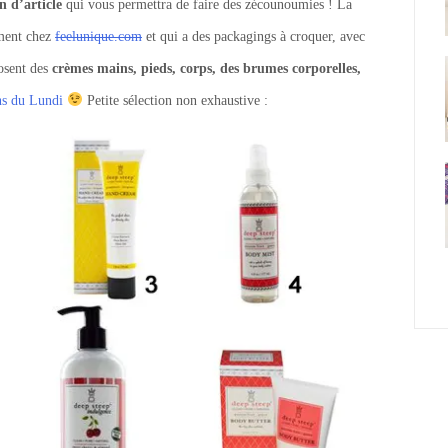
n d’article
qui vous permettra de faire des zécounoumies ! La
ement chez
feelunique.com
et qui a des packagings à croquer, avec
osent des
crèmes mains, pieds, corps, des brumes corporelles,
s du Lundi
Petite sélection non exhaustive :