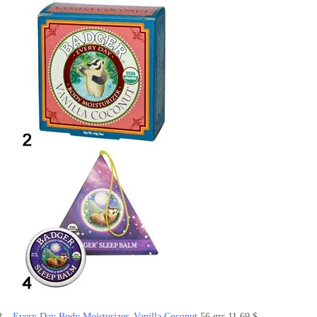
2 –
Every Day Body Moisturizer, Vanilla Coconut
56 grs 11,69 $