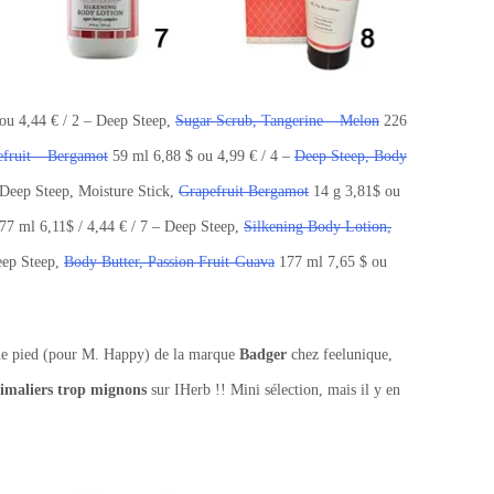
ou 4,44 € / 2 – Deep Steep,
Sugar Scrub, Tangerine – Melon
226
fruit – Bergamot
59 ml 6,88 $ ou 4,99 € / 4 –
Deep Steep, Body
 Deep Steep, Moisture Stick,
Grapefruit Bergamot
14 g 3,81$ ou
7 ml 6,11$ / 4,44 € / 7 – Deep Steep,
Silkening Body Lotion,
eep Steep,
Body Butter, Passion Fruit-Guava
177 ml 7,65 $ ou
me pied (pour M. Happy) de la marque
Badger
chez feelunique,
imaliers trop mignons
sur IHerb !! Mini sélection, mais il y en