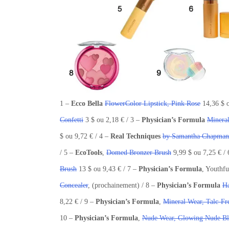
1 –
Ecco Bella
FlowerColor Lipstick, Pink Rose
14,36 $ o
Confetti
3 $ ou 2,18 € / 3 –
Physician’s Formula
Mineral
$ ou 9,72 € / 4 –
Real Techniques
by Samantha Chapman, 
/ 5 –
EcoTools
,
Domed Bronzer Brush
9,99 $ ou 7,25 € /
Brush
13 $ ou 9,43 € / 7 –
Physician’s Formula
, Youthf
Concealer
, (prochainement) / 8 –
Physician’s Formula
Ha
8,22 € / 9 –
Physician’s Formula
,
Mineral Wear, Talc-Fr
10 –
Physician’s Formula
,
Nude Wear, Glowing Nude Bl