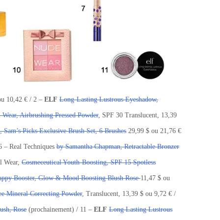
u 10,42 € / 2 –
ELF
Long-Lasting Lustrous Eyeshadow,
 Wear, Airbrushing Pressed Powder
, SPF 30 Translucent, 13,39
Sam’s Picks Exclusive Brush Set, 6 Brushes
29,99 $ ou 21,76 €
 6 – Real Techniques
by Samantha Chapman, Retractable Bronzer
ul Wear,
Cosmeceutical Youth-Boosting, SPF 15 Spotless
ppy Booster, Glow & Mood Boosting Blush Rose
11,47 $ ou
ee Mineral Correcting Powder
, Translucent, 13,39 $ ou 9,72 € /
ush, Rose
(prochainement) / 11 –
ELF
Long Lasting Lustrous