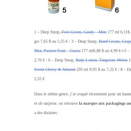
1 – Deep Steep,
Foot Cream, Candy – Mint
177 ml 6,11$ 
grs 7,65 $ ou 5,55 € / 3 – Deep Steep,
Hand Cream, Grape
Mist, Passion Fruit – Guava
177 ml6,88 $ ou 4,99 €
/
5 –
2,76 € / 6 – Deep Steep,
Body Lotion, Tangerine-Melon
17
Sweet Cherry & Almond
295 ml 9,95 $ ou 7,22 € / 8 – D
5,55 €
Dans le même genre, j’ai craqué récemment pour un bau
et oh surprise, on retrouve
la marque aux packagings an
a des dizaines :