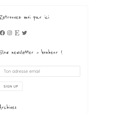
Retrouvez moi par ici
Facebook
Instagram
Etsy
Twitter
Slow newsletter = bonheur !
Archives