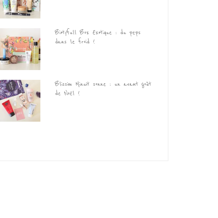
Biotyfull Box Exotique : du peps
dans le froid !
Blissim Minuit sonne : un avant goût
de Noël !