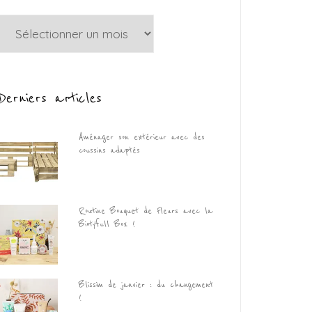
Archives
Derniers articles
Aménager son extérieur avec des
coussins adaptés
Routine Bouquet de Fleurs avec la
Biotyfull Box !
Blissim de janvier : du changement
!