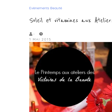
Evènements Beauté
Soleil et vitamines aux Atelie
by
-
1 MAI 2015
Lola
Sample