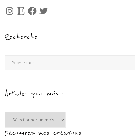
Instagram
Etsy
Facebook
Twitter
Recherche
Rechercher :
Articles par mois :
Articles
par
mois
Découvrez mes créations
: