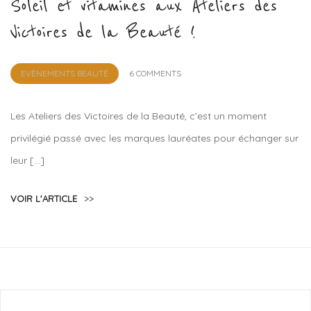
Soleil et vitamines aux Ateliers des
Victoires de la Beauté !
by
EVÈNEMENTS BEAUTÉ
6 COMMENTS
Lola
Sample
Les Ateliers des Victoires de la Beauté, c’est un moment
privilégié passé avec les marques lauréates pour échanger sur
leur […]
VOIR L'ARTICLE
>>