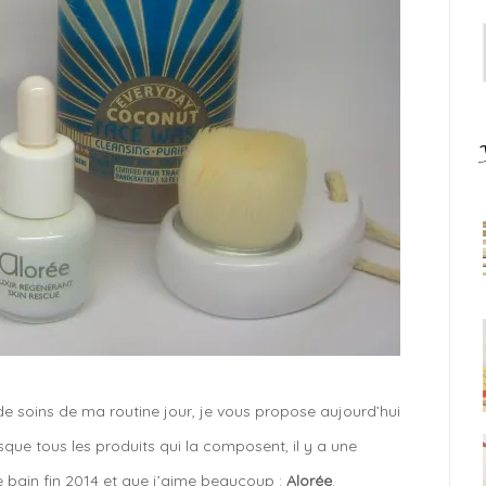
 de soins de ma routine jour, je vous propose aujourd’hui
sque tous les produits qui la composent, il y a une
bain fin 2014 et que j’aime beaucoup :
Alorée
.