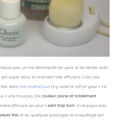
Depuis peu, je me démaquille les yeux et les lèvres avec
 est super doux et vraiment très efficace, c’est une
arlais dans
ma routine jour
(il y avait le roll’on yeux + ce
x + une trousse). De
couleur jaune et totalement
ière efficace, en plus il
sent trop bon
! Il ne pique pas,
ieurs fois
et en quelques passages le maquillage est