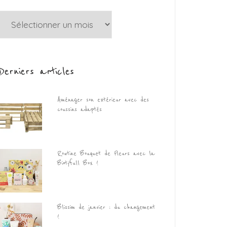
Archives
Derniers articles
Aménager son extérieur avec des
coussins adaptés
Routine Bouquet de Fleurs avec la
Biotyfull Box !
Blissim de janvier : du changement
!