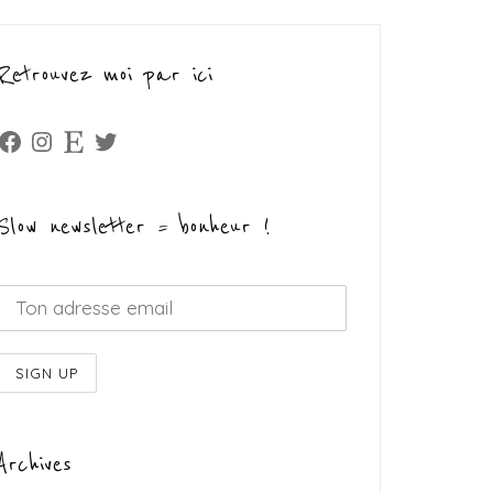
Retrouvez moi par ici
Facebook
Instagram
Etsy
Twitter
Slow newsletter = bonheur !
Archives