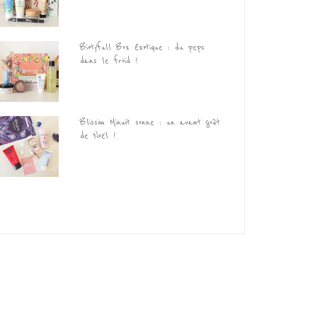
Biotyfull Box Exotique : du peps
dans le froid !
Blissim Minuit sonne : un avant goût
de Noël !