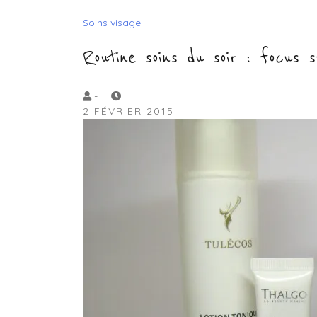
Soins visage
Routine soins du soir : focus s
by
-
2 FÉVRIER 2015
Lola
Sample