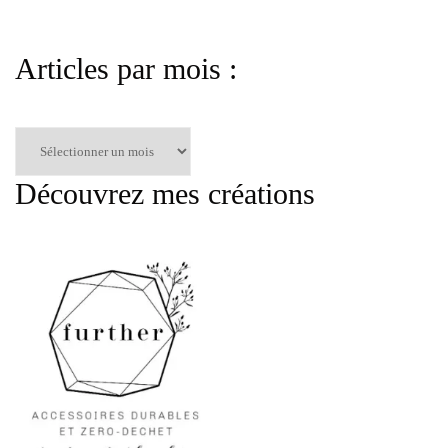
Articles par mois :
Articles
par
mois
Découvrez mes créations
: