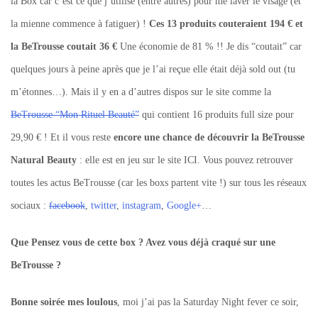
la Box car c’est ce que j’utilise (entre autres) pour me laver le visage (et
la mienne commence à fatiguer) !
Ces 13 produits couteraient 194 € et
la BeTrousse coutait 36 €
Une économie de 81 % !! Je dis “coutait” car
quelques jours à peine après que je l’ai reçue elle était déjà sold out (tu
m’étonnes…). Mais il y en a d’autres dispos sur le site comme la
BeTrousse “Mon Rituel Beauté”
qui contient 16 produits full size pour
29,90 € ! Et il vous reste
encore une chance de découvrir la BeTrousse
Natural Beauty
: elle est en jeu sur le site ICI. Vous pouvez retrouver
toutes les actus BeTrousse (car les boxs partent vite !) sur tous les réseaux
sociaux :
facebook
,
twitter
,
instagram
,
Google+
…
Que Pensez vous de cette box ? Avez vous déjà craqué sur une
BeTrousse ?
Bonne soirée mes loulous
, moi j’ai pas la Saturday Night fever ce soir,