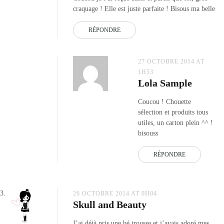
craquage ! Elle est juste parfaite ! Bisous ma belle
RÉPONDRE
27 OCTOBRE 2014 AT
1H53
Lola Sample
Coucou ! Chouette
sélection et produits tous
utiles, un carton plein ^^ !
bisouss
RÉPONDRE
26 OCTOBRE 2014 AT 0H04
Skull and Beauty
J’ai déjà pris une bé trousse et j’avais adoré mes