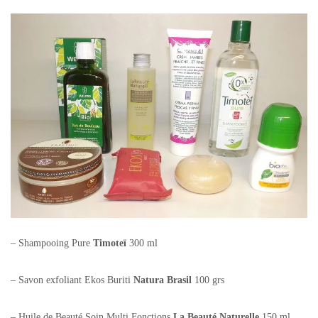
– Shampooing Pure
Timoteï
300 ml
– Savon exfoliant Ekos Buriti
Natura Brasil
100 grs
– Huile de Beauté Soin Multi Fonctions
La Beauté Naturelle
150 ml