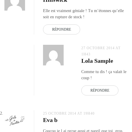
Elle est vraiment géniale ! Tu m’étonnes qu’elle
soit en rupture de stock !
RÉPONDRE
27 OCTOBRE 2014 AT
1H43
Lola Sample
Comme tu dis ! ça valait le
coup !
RÉPONDRE
25 OCTOBRE 2014 AT 19H40
Eva b
Coucou je l ai reçue aussi et pareil que toi, gros