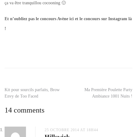
ça va être tranquillou cocooning 🙂
Et n’oubliez pas le concours Avène ici et le concours sur Instagram là
!
Tagged
be
trousse
,
betrousse
,
betrousse
natural
Navigation
Kit pour sourcils parfaits, Brow
Ma Première Poulette Party
beauty
,
Envy de Too Faced
Ambiance 1001 Nuits !
box
de
beauté
,
14 comments
box
l’article
bio
,
natural
beauty
25 OCTOBRE 2014 AT 18H44
Hillswick