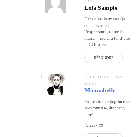
2H18
Lola Sample
Haha c’est kermesse (je
connaissais pas
l’expression), tu me fais
marrer ! merci à toi d’être
là 🙂 bisouss
RÉPONDRE
27 OCTOBRE 2014 AT
15H15
Mannabelle
Expression de la princesse
aveyronnaise, étonnant,
non?
Bzxxxx 😉