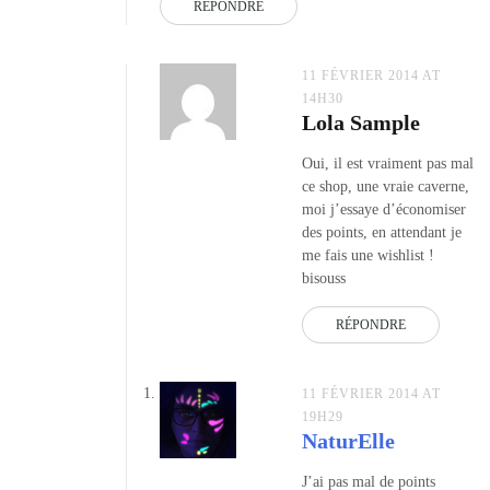
RÉPONDRE
11 FÉVRIER 2014 AT
14H30
Lola Sample
Oui, il est vraiment pas mal
ce shop, une vraie caverne,
moi j’essaye d’économiser
des points, en attendant je
me fais une wishlist !
bisouss
RÉPONDRE
11 FÉVRIER 2014 AT
19H29
NaturElle
J’ai pas mal de points