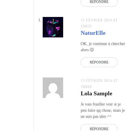
RÉPONDRE
11 FÉVRIER 2014 AT
19H25
NaturElle
OK, je continue à chercher
alors 😉
RÉPONDRE
13 FÉVRIER 2014 AT
19H09
Lola Sample
Je vais fouiller voir si je
peu faire qq chose, mais je
ne suis pas sûre ^^
RÉPONDRE