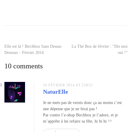
Tagged
corrector
pen
,
erase
models
own
,
Navigation
Elle est là ! Birchbox Sans Dessus
La Thé Box de février : “Dis moi
models
Dessous – Février 2014
oui !”
own
,
de
stylo
10 comments
dissolvant
l’article
10 FÉVRIER 2014 AT 23H52
NaturElle
Je ne mets pas de vernis donc ça au moins c’est
une dépense que je ne ferai pas !
Par contre l’e-shop Birchbox je l’adore, et je
m’apprête à lui refaire sa fête, hi hi hi ^^