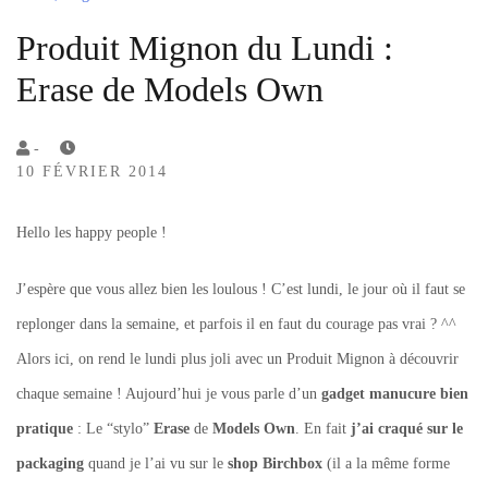
Produit Mignon du Lundi :
Erase de Models Own
by
-
10 FÉVRIER 2014
Lola
Sample
Hello les happy people !
J’espère que vous allez bien les loulous ! C’est lundi, le jour où il faut se
replonger dans la semaine, et parfois il en faut du courage pas vrai ? ^^
Alors ici, on rend le lundi plus joli avec un Produit Mignon à découvrir
chaque semaine ! Aujourd’hui je vous parle d’un
gadget manucure bien
pratique
: Le “stylo”
Erase
de
Models Own
. En fait
j’ai craqué sur le
packaging
quand je l’ai vu sur le
shop Birchbox
(il a la même forme