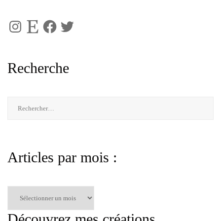
Instagram
Etsy
Facebook
Twitter
Recherche
Rechercher :
Articles par mois :
Articles
par
mois
Découvrez mes créations
: