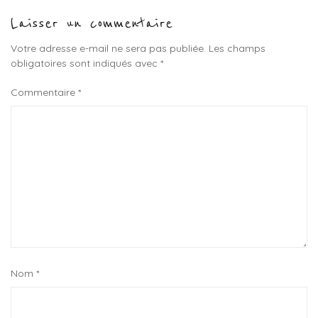
magnesium
,
Laisser un commentaire
juva
box
,
Votre adresse e-mail ne sera pas publiée.
Les champs
juvamine
obligatoires sont indiqués avec
*
Commentaire
*
Nom
*