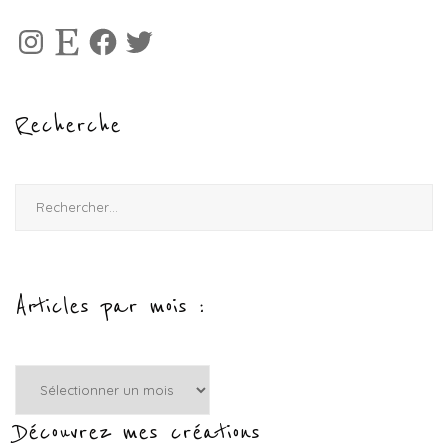
Instagram
Etsy
Facebook
Twitter
Recherche
Rechercher :
Articles par mois :
Articles
par
mois
Découvrez mes créations
: