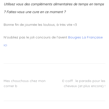
Utilisez vous des compléments alimentaires de temps en temps
? Faites-vous une cure en ce moment ?
Bonne fin de journée les loulous, à très vite <3
N’oubliez pas le joli concours de l’avent
Bougies La Française
ici
Tagged
anti
stress
,
box
juvamine
,
complements
Mes chouchous chez mon
E-coiff : le paradis pour les
Navigation
alimentaires
corner b
cheveux (et plus encore) !
naturels
,
de
cure
bourrache
l’article
onagre
,
cure