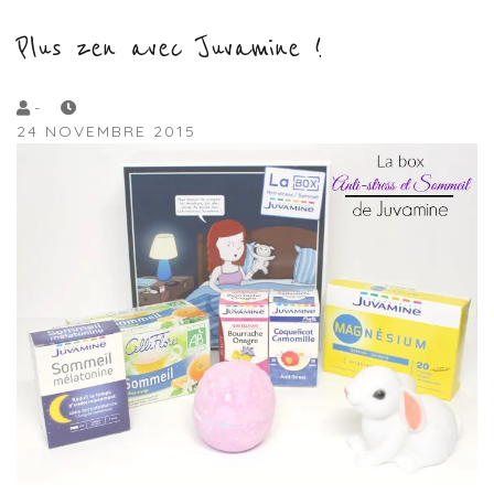
Plus zen avec Juvamine !
by
-
24 NOVEMBRE 2015
Lola
Sample