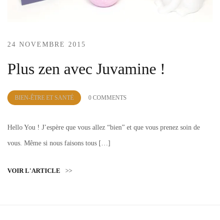
24 NOVEMBRE 2015
Plus zen avec Juvamine !
by
BIEN-ÊTRE ET SANTÉ
0 COMMENTS
Lola
Sample
Hello You ! J’espère que vous allez “bien” et que vous prenez soin de
vous. Même si nous faisons tous […]
VOIR L'ARTICLE
>>