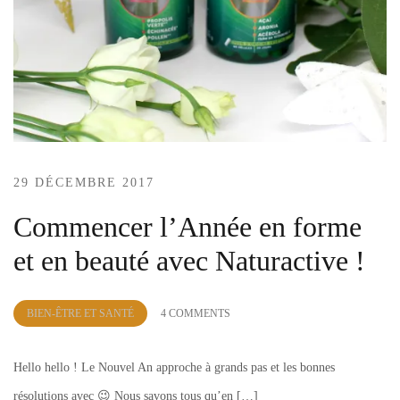
29 DÉCEMBRE 2017
Commencer l’Année en forme
et en beauté avec Naturactive !
by
BIEN-ÊTRE ET SANTÉ
4 COMMENTS
Lola
Sample
Hello hello ! Le Nouvel An approche à grands pas et les bonnes
résolutions avec 😉 Nous savons tous qu’en […]