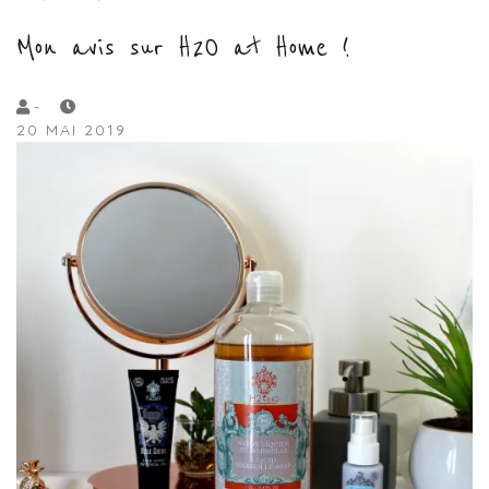
Mon avis sur H2O at Home !
by
-
20 MAI 2019
Lola
Sample