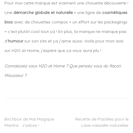
Pour moi cette marque est vraiment une chouette découverte !
Une
démarche globale et naturelle
+ une ligne de
cosmétiques
bios
avec de chouettes compos + un effort sur les packagings
= c’est plutôt cool tout ça ! En plus, la marque ne manque pas
d’
humour
sur son site et ça j’aime aussi. Voilà pour mon avis
sur H2O at Home, j’espère que ça vous aura plu !
Connaissiez vous H2O at Home ? Que pensez vous du flacon
Mousseur ?
Tagged
H2bio
,
H2O
at
home
,
lingette
Birchbox de Mai Magique
Recette de Pastilles pour le
Navigation
demaquillante
Mantra : J’adore !
Lave-vaisselle naturelles
lavable
,
de
lingette