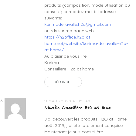
produits (composition, mode utilisation ou
conseils) contactez moi à l’adresse
suivante:
karimadellavalle.h2o@gmail.com
ou rdv sur ma page web
https://h2office.h2o-at-
home.net/website/karima-dellavalle-h2o-
at-home/
Au plaisir de vous lire
Karima
Conseillère H2o at home
RÉPONDRE
11 MARS 2020 AT 15H40
Claudie Conseillère H2O at Home
J’ai découvert les produits H2O at Home
août 2019, j’ai été totalement conquise.
Maintenant je suis conseillère