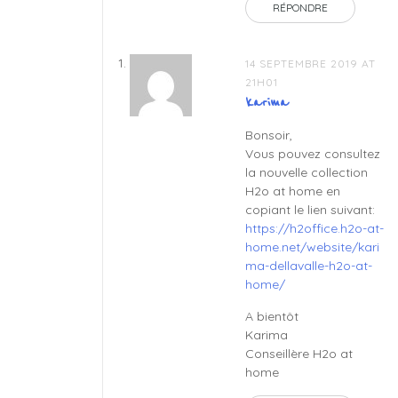
RÉPONDRE
14 SEPTEMBRE 2019 AT
21H01
karima
Bonsoir,
Vous pouvez consultez
la nouvelle collection
H2o at home en
copiant le lien suivant:
https://h2office.h2o-at-
home.net/website/kari
ma-dellavalle-h2o-at-
home/
A bientôt
Karima
Conseillère H2o at
home