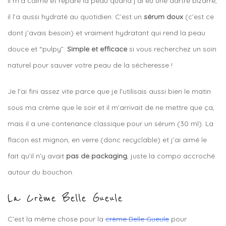
Il m’a calmé et réparé la peau quand j’ai eu une dartre bizarre,
il l’a aussi hydraté au quotidien. C’est un
sérum doux
(c’est ce
dont j’avais besoin) et vraiment hydratant qui rend la peau
douce et “pulpy”.
Simple et efficace
si vous recherchez un soin
naturel pour sauver votre peau de la sécheresse !
Je l’ai fini assez vite parce que je l’utilisais aussi bien le matin
sous ma crème que le soir et il m’arrivait de ne mettre que ça,
mais il a une contenance classique pour un sérum (30 ml). La
flacon est mignon, en verre (donc recyclable) et j’ai aimé le
fait qu’il n’y avait
pas de packaging
, juste la compo accroché
autour du bouchon.
La Crème Belle Gueule
C’est la même chose pour la
crème Belle Gueule
pour