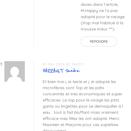
disais dans l’article,
M.Happy ne l’a pas
adopté pour le rasage
(trop mal habitué à la
mousse indus ^^).
RÉPONDRE
31 MAI 2019 AT 14H55
HARRAULT Sandra
Et bien moi j ai testé et j ai adopté les
microfibres sont Top et les pdts
concentrés et très économiques et super
efficaces. Le top pour le visage les ptits
gants ou lingettes pour se demaquiller à l
eau… tout à fait bluffant mais vraiment
efficace mes filles les ont adopté. Merci
Maureen et Marjorie pour ces superbes
découvertes