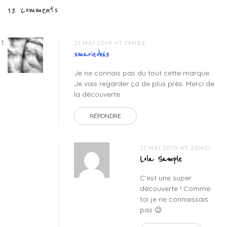
13 comments
microfibres
l’article
demaquillante
,
marque
cosmetiques
21 MAI 2019 AT 19H59
naturels
,
xmarievb63
menage
Je ne connais pas du tout cette marque.
naturel
,
Je vais regarder ça de plus près. Merci de
menage
la découverte.
zero
dechet
,
RÉPONDRE
savon
de
marseille
21 MAI 2019 AT 20H21
bio
Lola Sample
C’est une super
découverte ! Comme
toi je ne connaissais
pas 😉