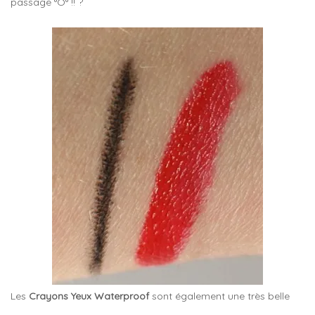
passage °O° !! ?
Les
Crayons Yeux Waterproof
sont également une très belle