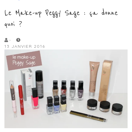
Le Make-up Peggy Sage : ça donne
quoi ?
by
-
13 JANVIER 2016
Lola
Sample