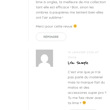
lime à ongles, la meilleure de ma collection
creme
,
tant elle est efficace ! Bon, sinon les
peggy
ombres à paupières me tentent bien elles
sage
,
ont l’air sublime !
swatch
peggy
Merci pour cette revue
sage
,
vernis
RÉPONDRE
14 JANVIER 2016 AT
13H14
Lola Sample
C’est vrai que je n’ai
pas parlé du matériel
mais la marque fait du
matos et des
accessoires super pro !!
Tu me fais rêver avec
ta lime !!