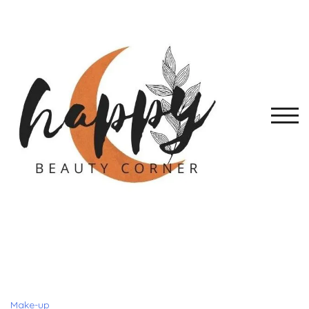
Skip
to
content
TOGG
Make-up