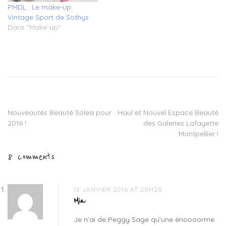
PMDL : Le make-up
Vintage Sport de Sothys
Dans "Make-up"
Tagged
crayon
levres
,
crayon
sourcils
,
eyeliner
Nouveautés Beauté Solea pour
Haul et Nouvel Espace Beauté
Navigation
waterproof
,
2016 !
des Galeries Lafayette
make
de
Montpellier !
up
peggy
l’article
8 comments
sage
,
maquillage
,
mirror
style
,
13 JANVIER 2016 AT 20H20
ombre
Mia
a
Je n’ai de Peggy Sage qu’une énoooorme
paupieres