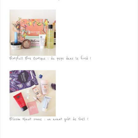
Biotyfull Box Exotique : du peps dans le froid !
Blissim Minuit sonne : un avant goût de Noël !