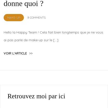
donne quoi ?
by
MAKE-UP
8 COMMENTS
Lola
Sample
Hello la Happy Team ! Cela fait bien longtemps que je ne vous
ai pas parlé de make-up sur le […]
VOIR L'ARTICLE
>>
Retrouvez moi par ici