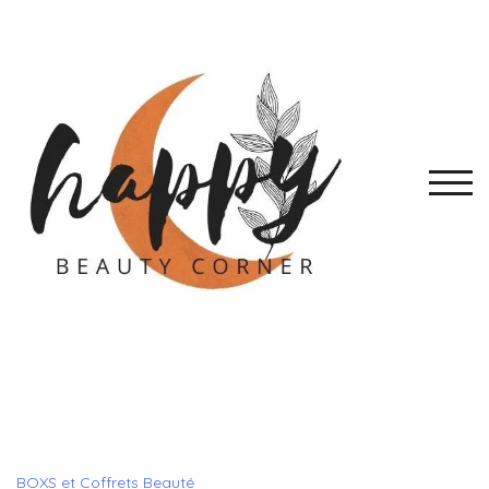
Skip
to
content
TOGG
BOXS et Coffrets Beauté