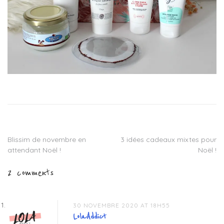
Blissim de novembre en
3 idées cadeaux mixtes pour
Navigation
attendant Noël !
Noël !
de
2 comments
l’article
30 NOVEMBRE 2020 AT 18H55
LolaAddict