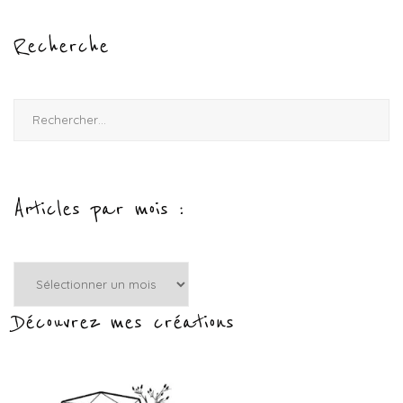
Recherche
Rechercher :
Articles par mois :
Articles
par
mois
Découvrez mes créations
: