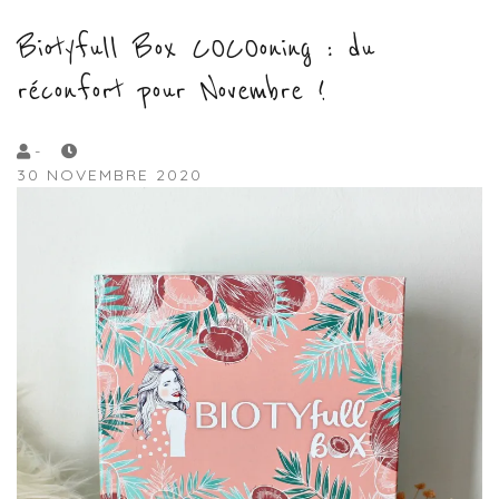
Biotyfull Box COCOoning : du
réconfort pour Novembre !
by
-
30 NOVEMBRE 2020
Lola
Sample