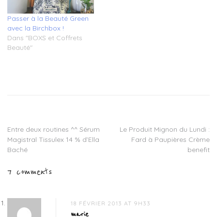
Passer à la Beauté Green
avec la Birchbox !
Dans "BOXS et Coffrets
Beauté"
Tagged
bo.ho
make-
up
,
boho
cosmetics
,
Entre deux routines ^^ Sérum
Le Produit Mignon du Lundi :
Navigation
green
Magistral Tissulex 14 % d’Ella
Fard à Paupières Crème
make-
de
Baché
benefit
up
,
make-
l’article
7 comments
up
bio
beau
,
maquillage
18 FÉVRIER 2013 AT 9H33
bio
,
marie