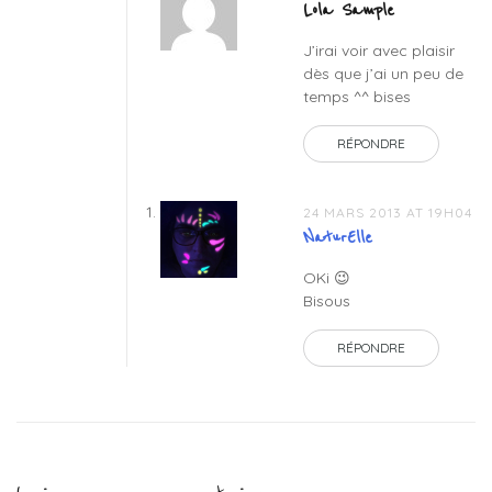
Lola Sample
J’irai voir avec plaisir
dès que j’ai un peu de
temps ^^ bises
RÉPONDRE
24 MARS 2013 AT 19H04
NaturElle
OKi 😉
Bisous
RÉPONDRE