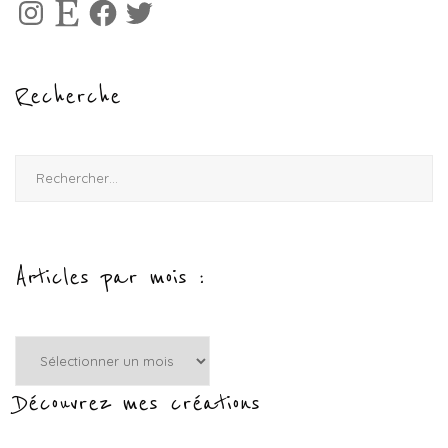
Instagram
Etsy
Facebook
Twitter
Recherche
Rechercher :
Articles par mois :
Articles
par
mois
Découvrez mes créations
: