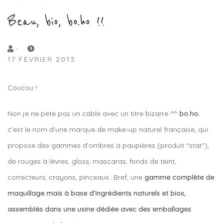
Beau, bio, bo.ho !!
by
-
17 FÉVRIER 2013
Lola
Sample
Coucou !
Non je ne pète pas un câble avec un titre bizarre ^^
bo.ho
,
c’est le nom d’une marque de make-up naturel française, qui
propose des gammes d’ombres à paupières (produit “star”),
de rouges à lèvres, gloss, mascaras, fonds de teint,
correcteurs, crayons, pinceaux…Bref, une
gamme complète de
maquillage mais à base d’ingrédients naturels et bios,
assemblés dans une usine dédiée avec des emballages