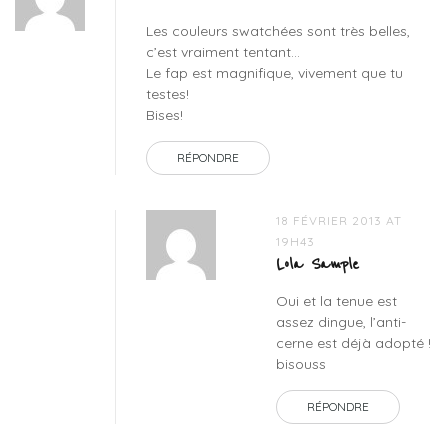
maquillage
Les couleurs swatchées sont très belles,
bio
c’est vraiment tentant…
bo.ho
,
Le fap est magnifique, vivement que tu
maquillage
testes!
boho
Bises!
RÉPONDRE
18 FÉVRIER 2013 AT
19H43
Lola Sample
Oui et la tenue est
assez dingue, l’anti-
cerne est déjà adopté !
bisouss
RÉPONDRE