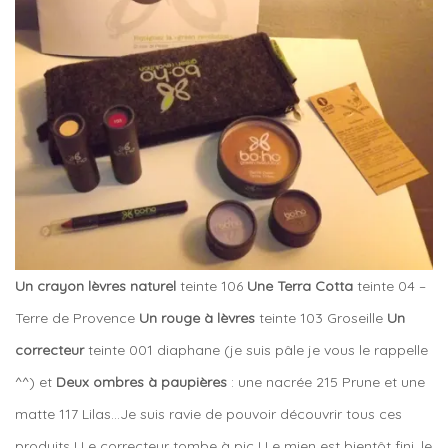
Un crayon lèvres naturel
teinte 106
Une Terra Cotta
teinte 04 –
Terre de Provence
Un rouge à lèvres
teinte 103 Groseille
Un
correcteur
teinte 001 diaphane (je suis pâle je vous le rappelle
^^) et
Deux ombres à paupières
: une nacrée 215 Prune et une
matte 117 Lilas…Je suis ravie de pouvoir découvrir tous ces
produits ! Le correcteur tombe à pic ! Le mien est bientôt fini, le