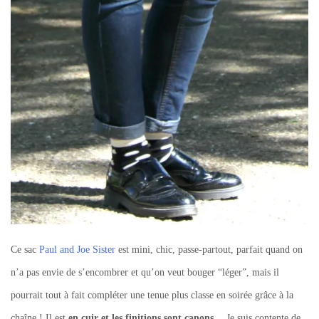
Ce sac
Paul and Joe Sister
est mini, chic, passe-partout, parfait quand on
n’a pas envie de s’encombrer et qu’on veut bouger “léger”, mais il
pourrait tout à fait compléter une tenue plus classe en soirée grâce à la
chaîne ! Il est
en cuir et les finitions sont canons…
Je suis contente de