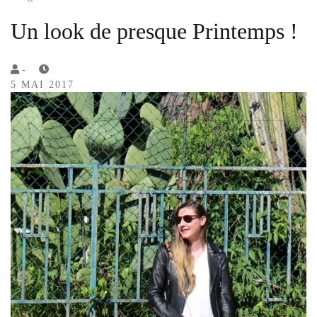
Un look de presque Printemps !
by
-
5 MAI 2017
Lola
Sample