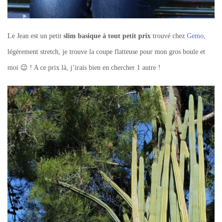
Le Jean est un petit
slim basique à tout petit prix
trouvé chez
Gemo
,
légèrement stretch, je trouve la coupe flatteuse pour mon gros boule et
moi 😉 ! A ce prix là, j’irais bien en chercher 1 autre !