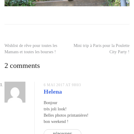
Tagged
carré
d'amour
foulard
,
jean
slim
Navigation
Wishlist de rêve pour toutes les
Mini trip à Paris pour la Poulette
gemo
,
Mamans et toutes les bourses !
City Party !
les
de
interchangeables
,
2 comments
montre
l’article
kate
spade
,
perfecto
6 MAI 2017 AT 9H03
Helena
cuir
zapa
,
Bonjour
princesse
très joli look!
tam
Belles photos printanières!
tam
bon weekend !
x
wear