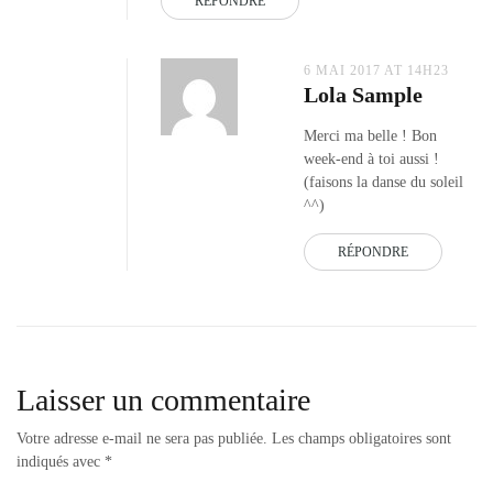
RÉPONDRE
lemonade
,
sac
paul
6 MAI 2017 AT 14H23
and
Lola Sample
joe
sister
,
Merci ma belle ! Bon
top
week-end à toi aussi !
blanc
(faisons la danse du soleil
broderie
^^)
kiabi
RÉPONDRE
Laisser un commentaire
Votre adresse e-mail ne sera pas publiée.
Les champs obligatoires sont
indiqués avec
*