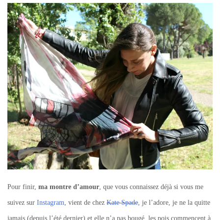
Pour finir,
ma montre d’amour
, que vous connaissez déjà si vous me
suivez sur
Instagram
, vient de chez
Kate Spade
, je l’adore, je ne la quitte
jamais (depuis l’été dernier) et elle n’a pas bougé, les pois commencent à