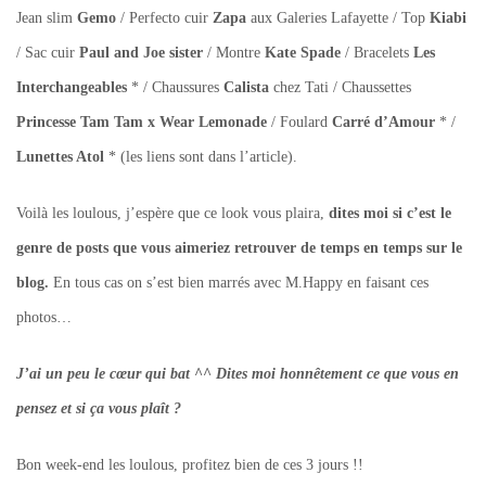
Jean slim
Gemo
/ Perfecto cuir
Zapa
aux Galeries Lafayette / Top
Kiabi
/ Sac cuir
Paul and Joe sister
/ Montre
Kate Spade
/ Bracelets
Les
Interchangeables
* / Chaussures
Calista
chez Tati / Chaussettes
Princesse Tam Tam x Wear Lemonade
/ Foulard
Carré d’Amour
* /
Lunettes Atol
* (les liens sont dans l’article).
Voilà les loulous, j’espère que ce look vous plaira,
dites moi si c’est le
genre de posts que vous aimeriez retrouver de temps en temps sur le
blog.
En tous cas on s’est bien marrés avec M.Happy en faisant ces
photos…
J’ai un peu le cœur qui bat ^^ Dites moi honnêtement ce que vous en
pensez et si ça vous plaît ?
Bon week-end les loulous, profitez bien de ces 3 jours !!