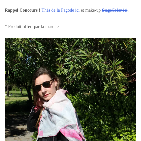
Rappel Concours !
Thés de la Pagode ici
et make-up
StageColor ici
.
* Produit offert par la marque