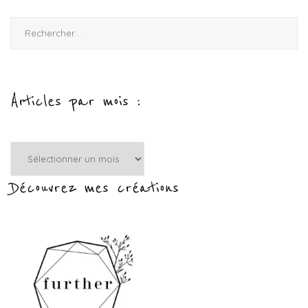
Rechercher :
Articles par mois :
Articles
par
mois
Découvrez mes créations
: