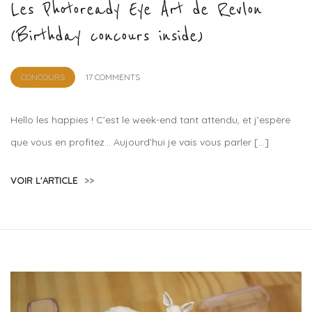
Les Photoready Eye Art de Revlon
(Birthday concours inside)
by
CONCOURS
17 COMMENTS
Lola
Sample
Hello les happies ! C’est le week-end tant attendu, et j’espère
que vous en profitez… Aujourd’hui je vais vous parler […]
VOIR L'ARTICLE
>>