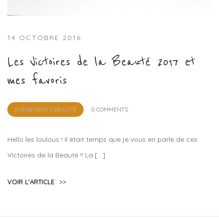
14 OCTOBRE 2016
Les Victoires de la Beauté 2017 et
mes favoris
by
EVÈNEMENTS BEAUTÉ
0 COMMENTS
Lola
Sample
Hello les loulous ! Il était temps que je vous en parle de ces
Victoires de la Beauté !! La […]
VOIR L'ARTICLE
>>