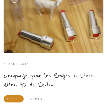
4 MARS 2015
Craquage pour les Rouges à Lèvres
Ultra HD de Revlon
by
MAKE-UP
11 COMMENTS
Lola