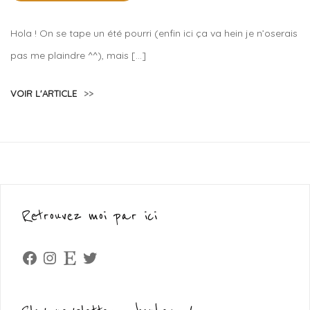
Lola
Sample
Hola ! On se tape un été pourri (enfin ici ça va hein je n’oserais
pas me plaindre ^^), mais […]
VOIR L'ARTICLE
>>
Retrouvez moi par ici
Facebook
Instagram
Etsy
Twitter