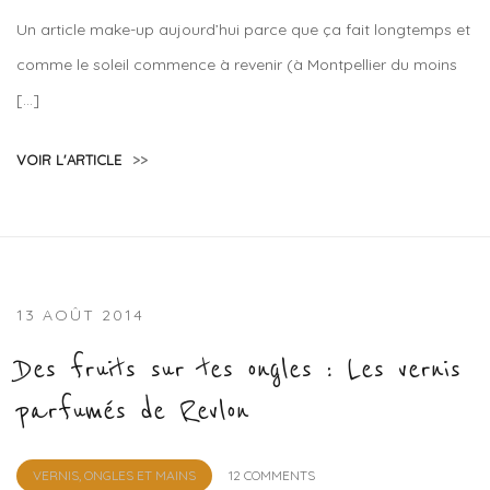
Sample
Un article make-up aujourd’hui parce que ça fait longtemps et
comme le soleil commence à revenir (à Montpellier du moins
[…]
VOIR L'ARTICLE
>>
13 AOÛT 2014
Des fruits sur tes ongles : Les vernis
parfumés de Revlon
by
VERNIS, ONGLES ET MAINS
12 COMMENTS