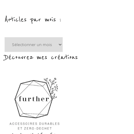
Articles par mois :
Articles
par
mois
Découvrez mes créations
: