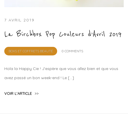
7 AVRIL 2019
La Birchbox Pop Couleurs d’Avril 2019
by
BOXS ET COFFRETS BEAUTÉ
0 COMMENTS
Lola
Sample
Hola la Happy Cie ! J’espère que vous allez bien et que vous
avez passé un bon week-end ! Le […]
VOIR L'ARTICLE
>>