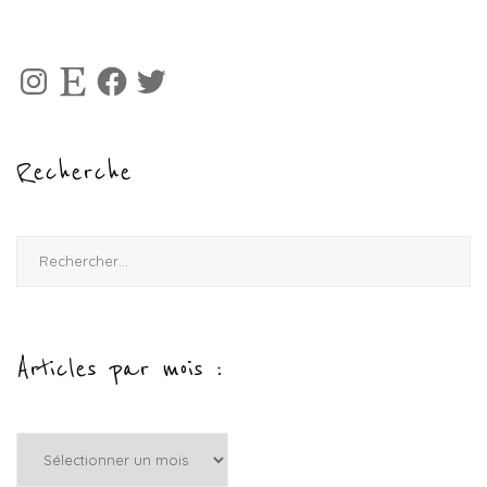
Instagram
Etsy
Facebook
Twitter
Recherche
Rechercher :
Articles par mois :
Articles
par
mois