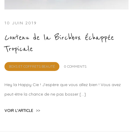
10 JUIN 2019
Contenu de la Birchbox Échappée
Tropicale
by
BOXS ET COFFRETS BEAUTÉ
0 COMMENTS
Lola
Sample
Hey la Happy Cie ! J’espère que vous allez bien ! Vous avez
peut-être la chance de ne pas bosser […]
VOIR L'ARTICLE
>>