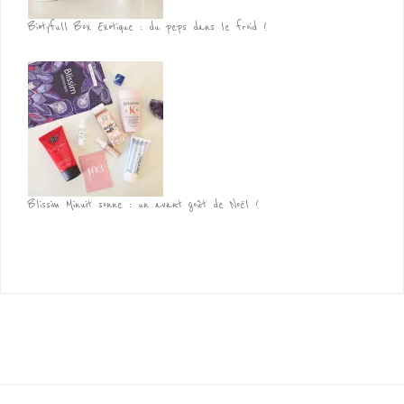
Biotyfull Box Exotique : du peps dans le froid !
Blissim Minuit sonne : un avant goût de Noël !