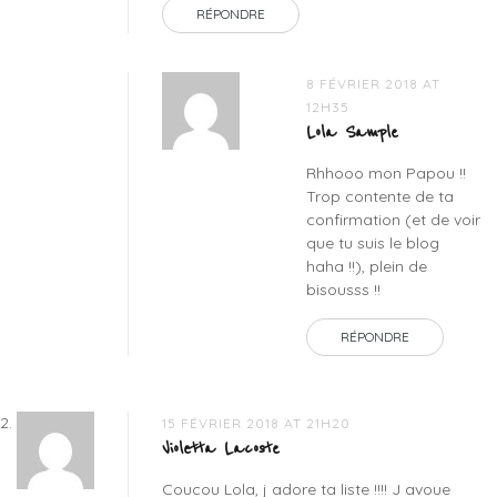
RÉPONDRE
mondes
,
solution
rangement
8 FÉVRIER 2018 AT
bureau
12H35
atelier
,
Lola Sample
spa
cinq
Rhhooo mon Papou !!
mondes
,
Trop contente de ta
the
confirmation (et de voir
workbox
,
que tu suis le blog
tyrolienne
haha !!), plein de
colmiane
bisousss !!
RÉPONDRE
15 FÉVRIER 2018 AT 21H20
Violetta Lacoste
Coucou Lola, j adore ta liste !!!! J avoue