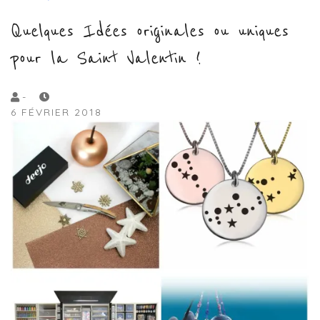
Quelques Idées originales ou uniques
pour la Saint Valentin !
by
-
6 FÉVRIER 2018
Lola
Sample