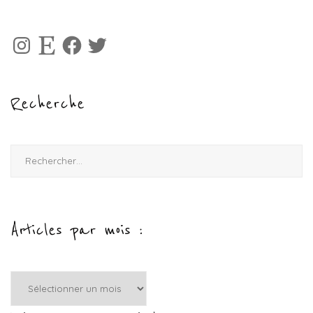
Instagram
Etsy
Facebook
Twitter
Recherche
Rechercher :
Articles par mois :
Articles
par
mois