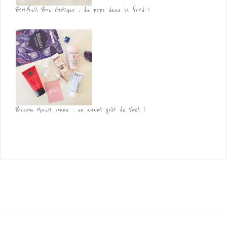
Biotyfull Box Exotique : du peps dans le froid !
Blissim Minuit sonne : un avant goût de Noël !