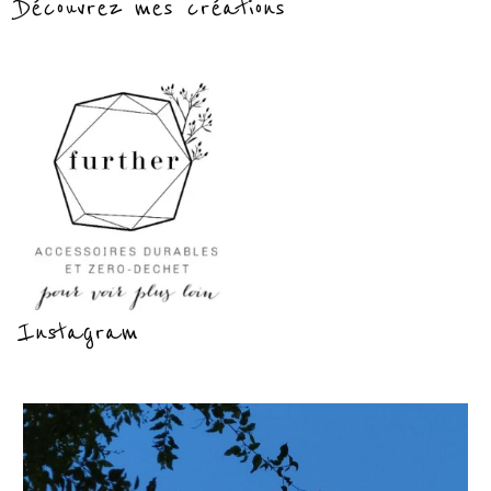
Découvrez mes créations
:
Instagram