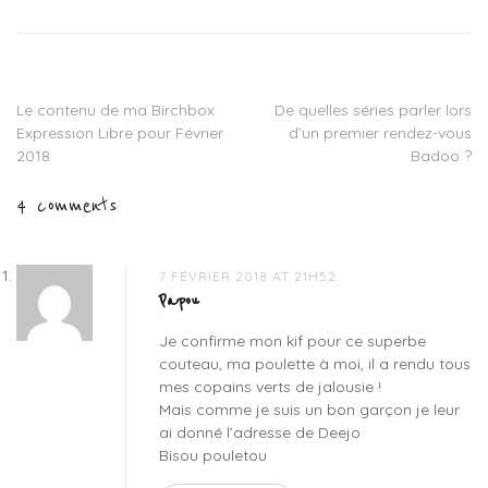
bijou
unique
,
cadeau
unique
saint
Le contenu de ma Birchbox
De quelles séries parler lors
Navigation
valentin
,
Expression Libre pour Février
d’un premier rendez-vous
couteau
de
2018
Badoo ?
deejo
,
couteau
l’article
4 comments
unique
,
idee
cadeau
saint
7 FÉVRIER 2018 AT 21H52
valentin
,
Papou
onecklace
,
Je confirme mon kif pour ce superbe
plus
couteau, ma poulette à moi, il a rendu tous
grande
mes copains verts de jalousie !
tyrolienne
Mais comme je suis un bon garçon je leur
france
,
ai donné l’adresse de Deejo
soins
Bisou pouletou
institut
cinq