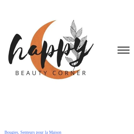
Skip
to
content
TOG
Bougies, Senteurs pour la Maison