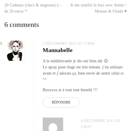
provence
,
Navigation
20 Cadeaux (chics & mignons) à –
Je me matifie la face avec Avène !
eau
de 20 euros !!
Mousse & Fluide ♥
de
de
linge
,
6 comments
produits
l’article
maison
provence
,
spay
3 DÉCEMBRE 2013 AT 21H08
Mannabelle
calanques
,
spray
A la méditerranée je dis oui bien sûr 😉
luberon
,
Le spray pour linge est très tentant, j’en utilisais
spray
avant et j’adorais ça, bien envie de sentir celui-ci
multi
^^
usages
maison
Bzxxxxx et à tout tout bientôt !!!
RÉPONDRE
4 DÉCEMBRE 2013 AT
13H57