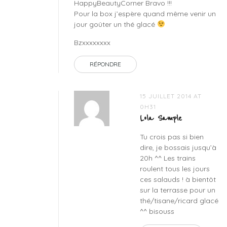
HappyBeautyCorner Bravo !!!
Pour la box j’espère quand même venir un
jour goûter un thé glacé
Bzxxxxxxxx
RÉPONDRE
15 JUILLET 2014 AT
0H31
Lola Sample
Tu crois pas si bien
dire, je bossais jusqu’à
20h ^^ Les trains
roulent tous les jours
ces salauds ! à bientôt
sur la terrasse pour un
thé/tisane/ricard glacé
^^ bisouss