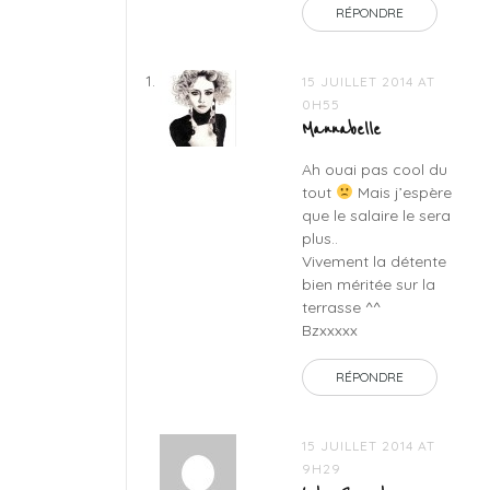
RÉPONDRE
15 JUILLET 2014 AT
0H55
Mannabelle
Ah ouai pas cool du
tout
Mais j’espère
que le salaire le sera
plus..
Vivement la détente
bien méritée sur la
terrasse ^^
Bzxxxxx
RÉPONDRE
15 JUILLET 2014 AT
9H29