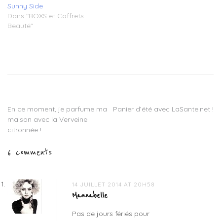
Sunny Side
Dans "BOXS et Coffrets
Beauté"
Tagged
La
thé
box
,
la
thé
En ce moment, je parfume ma
Panier d’été avec LaSante.net !
Navigation
box
maison avec la Verveine
juillet
,
de
citronnée !
la
thé
l’article
6 comments
box
l'élégante
,
thé
box
,
14 JUILLET 2014 AT 20H58
thé
Mannabelle
box
Pas de jours fériés pour
été