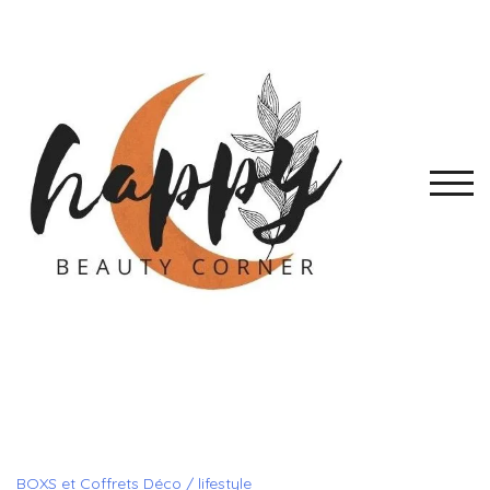
Skip
to
content
TOGG
BOXS et Coffrets Déco / lifestyle