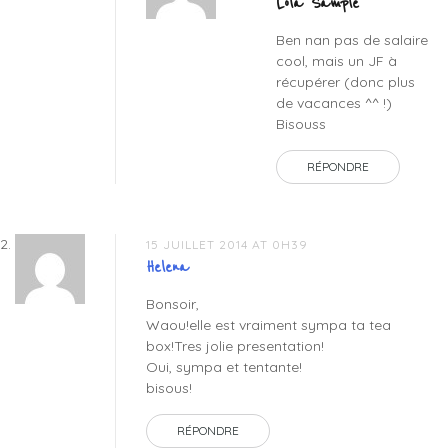
Lola Sample
Ben nan pas de salaire
cool, mais un JF à
récupérer (donc plus
de vacances ^^ !)
Bisouss
RÉPONDRE
15 JUILLET 2014 AT 0H39
Helena
Bonsoir,
Waou!elle est vraiment sympa ta tea
box!Tres jolie presentation!
Oui, sympa et tentante!
bisous!
RÉPONDRE