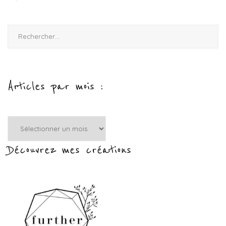
Rechercher :
Articles par mois :
Articles
par
mois
Découvrez mes créations
: