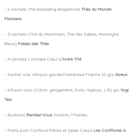
– 2 sachets Thé Darjeeling Bergamote
Thés du Monde
Florisens
– 3 sachets (Thé du Mammam, Thé des Sables, Montagne
Bleue)
Palais des Thés
– 4 sachets L’Attrape Cœur
L’Autre Thé
– Sachet vrac Infusion glacée Framboise Fraîche 20 grs
Alveus
– Infusion vrac (Citron, gimgembre, fruits, réglisse…) 90 grs
Yogi
Tea
– Bonbons
Rendez-Vous
Violette / Plantes
– Petits pots Confiture Pêche et Gelée Cassis
Les Confitures à