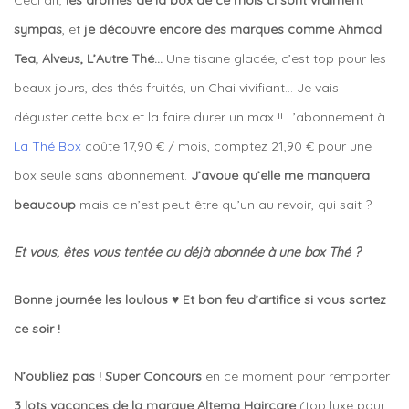
Ceci dit,
les arômes de la box de ce mois ci sont vraiment
sympas
, et
je découvre encore des marques comme Ahmad
Tea, Alveus, L’Autre Thé…
Une tisane glacée, c’est top pour les
beaux jours, des thés fruités, un Chai vivifiant… Je vais
déguster cette box et la faire durer un max !! L’abonnement à
La Thé Box
coûte 17,90 € / mois, comptez 21,90 € pour une
box seule sans abonnement.
J’avoue qu’elle me manquera
beaucoup
mais ce n’est peut-être qu’un au revoir, qui sait ?
Et vous, êtes vous tentée ou déjà abonnée à une box Thé ?
Bonne journée les loulous ♥ Et bon feu d’artifice si vous sortez
ce soir !
N’oubliez pas ! Super Concours
en ce moment pour remporter
3 lots vacances de la marque Alterna Haircare
(top luxe pour