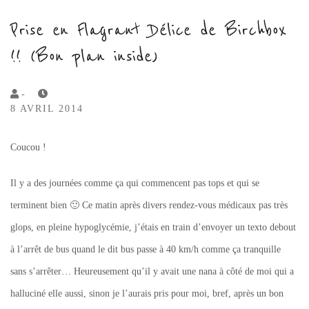
Prise en Flagrant Délice de Birchbox
!! (Bon plan inside)
by
-
8 AVRIL 2014
Lola
Sample
Coucou !
Il y a des journées comme ça qui commencent pas tops et qui se
terminent bien 🙂 Ce matin après divers rendez-vous médicaux pas très
glops, en pleine hypoglycémie, j’étais en train d’envoyer un texto debout
à l’arrêt de bus quand le dit bus passe à 40 km/h comme ça tranquille
sans s’arrêter… Heureusement qu’il y avait une nana à côté de moi qui a
halluciné elle aussi, sinon je l’aurais pris pour moi, bref, après un bon