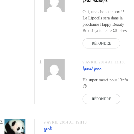
Lola Sample
Oui, une chouette box !!
Le Lipocils sera dans la
prochaine Happy Beauty
Box si ça te tente 😉 bises
RÉPONDRE
9 AVRIL 2014 AT 13H38
Annalynne
Ha super merci pour l’info
😉
RÉPONDRE
9 AVRIL 2014 AT 19H10
gordi