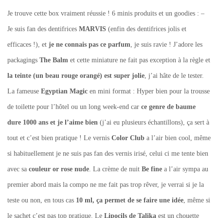
Je trouve cette box vraiment réussie ! 6 minis produits et un goodies : –
Je suis fan des dentifrices
MARVIS
(enfin des dentifrices jolis et
efficaces !), et
je ne connais pas ce parfum
, je suis ravie ! J’adore les
packagings
The Balm
et cette miniature ne fait pas exception à la règle et
la teinte (un beau rouge orangé) est super jolie
, j’ai hâte de le tester.
La fameuse
Egyptian Magic
en mini format : Hyper bien pour la trousse
de toilette pour l’hôtel ou un long week-end car
ce genre de baume
dure 1000 ans et je l’aime bien
(j’ai eu plusieurs échantillons), ça sert à
tout et c’est bien pratique ! Le vernis
Color Club
a l’air bien cool, même
si habituellement je ne suis pas fan des vernis irisé, celui ci me tente bien
avec sa
couleur or rose nude
. La crème de nuit
Be fine
a l’air sympa au
premier abord mais la compo ne me fait pas trop rêver, je verrai si je la
teste ou non, en tous cas
10 ml, ça permet de se faire une idée
, même si
le sachet c’est pas top pratique. Le
Lipocils de Talika
est un chouette