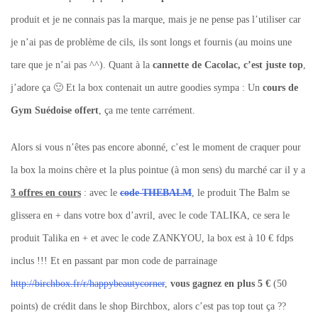
produit et je ne connais pas la marque, mais je ne pense pas l’utiliser car
je n’ai pas de problème de cils, ils sont longs et fournis (au moins une
tare que je n’ai pas ^^). Quant à la
cannette de Cacolac, c’est juste top
,
j’adore ça 🙂 Et la box contenait un autre goodies sympa : Un
cours de
Gym Suédoise offert
, ça me tente carrément.
Alors si vous n’êtes pas encore abonné, c’est le moment de craquer pour
la box la moins chère et la plus pointue (à mon sens) du marché car il y a
3 offres en cours
: avec le
code THEBALM
, le produit The Balm se
glissera en + dans votre box d’avril, avec le code TALIKA, ce sera le
produit Talika en + et avec le code ZANKYOU, la box est à 10 € fdps
inclus !!! Et en passant par mon code de parrainage
http://birchbox.fr/r/happybeautycorner
,
vous gagnez en plus 5 €
(50
points) de crédit dans le shop Birchbox, alors c’est pas top tout ça ??