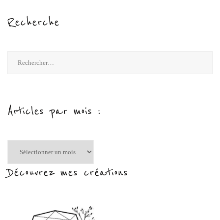
Recherche
Rechercher :
Articles par mois :
Articles
par
mois
Découvrez mes créations
: