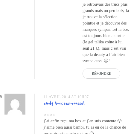
je retrouvais des trucs plus
grands mais un peu bofs, là
je trouve la sélection
pointue et je découvre des
marques sympas…et la box
est toujours bien amortie
(le gel talika coûte à lui
seul 21 €), mais c’est vrai
que la deauty a l’air bien
sympa aussi 🙂 !
RÉPONDRE
11 AVRIL 2014 AT 10H07
cindy bouchez-roussel
coucou
j’ai enfin reçu ma box et j’en suis contente 🙂
j’aime bien aussi bambi, tu as eu de la chance de
recevoir cette carte cadeau 🙂