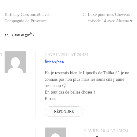
2014
,
birchbox
Navigation
Birthday Concours#6 avec
Du Luxe pour mes Cheveux :
flagrants
Compagnie de Provence
épisode 14 avec Alterna ♥
délices
,
de
birchbox
11 comments
talika
,
l’article
birchbox
the
balm
8 AVRIL 2014 AT 20H31
Annalynne
Ha je testerais bien le Lipocils de Talika ^^ je ne
connais pas non plus mais les soins cils j’aime
beaucoup 🙂
En tout cas de belles choses !
Bisous
RÉPONDRE
9 AVRIL 2014 AT 13H24