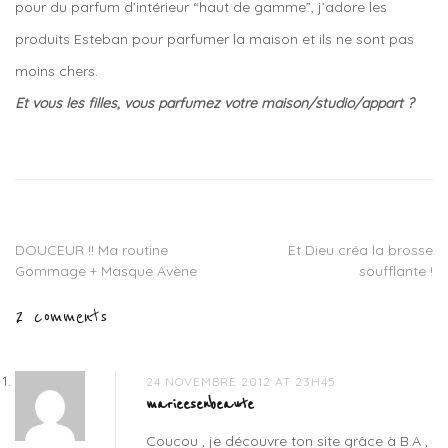
pour du parfum d’intérieur “haut de gamme”, j’adore les
produits Esteban pour parfumer la maison et ils ne sont pas
moins chers.
Et vous les filles, vous parfumez votre maison/studio/appart ?
Tagged
parfum
d'ambiance
,
parfum
d'interieur
,
parfum
DOUCEUR !! Ma routine
Et Dieu créa la brosse
Navigation
maison
,
Gommage + Masque Avène
soufflante !
senteurs
de
maison
2 comments
l’article
24 NOVEMBRE 2012 AT 23H45
marieesenbeaute
Coucou , je découvre ton site grâce à B.A ,