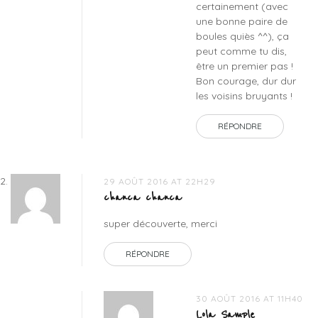
certainement (avec
une bonne paire de
boules quiès ^^), ça
peut comme tu dis,
être un premier pas !
Bon courage, dur dur
les voisins bruyants !
RÉPONDRE
29 AOÛT 2016 AT 22H29
chanca chanca
super découverte, merci
RÉPONDRE
30 AOÛT 2016 AT 11H40
Lola Sample