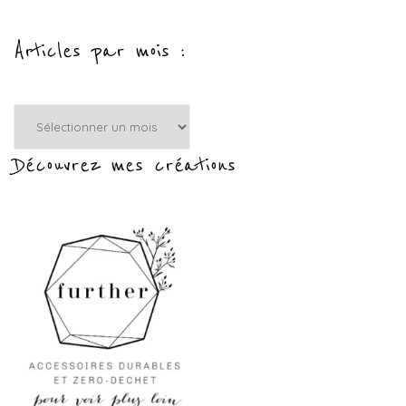
Articles par mois :
Articles
par
mois
Découvrez mes créations
: