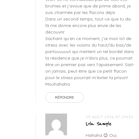
spray
brumes et j’avoue que de prime abord, je
huiles
suis charmée par les flacons déjà.
essentielles
Dans un second temps, tout ce que tu dis
là me donne encore plus envie de les
découvrir.
Sachant qu’en ce moment, j’ai mon lot de
stress avec les voisins du haut/du bas/de
partouuuuut qui mettent un tel bordel dans
la résidence que je n’dors plus, ce pourrait
être un premier pas vers l’apaisement. Sait-
on jamais, peut être que ce petit flacon
pour le stress pourrait m’éviter la prison!
Mouhahaha
RÉPONDRE
29 AOÛT 2016 AT 21H35
Lola Sample
Hahaha 😉 Oui,