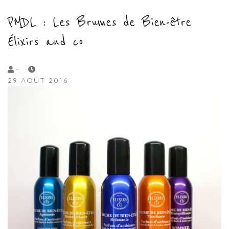
PMDL : Les Brumes de Bien-être
Élixirs and co
by
-
29 AOÛT 2016
Lola
Sample