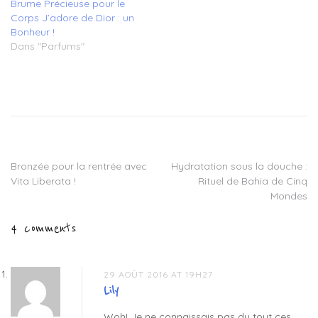
Brume Précieuse pour le
Corps J’adore de Dior : un
Bonheur !
Dans "Parfums"
Tagged
aide
sommeil
,
brumes
de
bien
Bronzée pour la rentrée avec
Hydratation sous la douche :
Navigation
etre
,
Vita Liberata !
Rituel de Bahia de Cinq
elixirs
de
Mondes
and
co
,
l’article
4 comments
elixirs
fleurs
de
bach
,
29 AOÛT 2016 AT 19H27
spray
Lily
energie
,
Woh! Je ne connaissais pas du tout ces