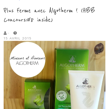
Plus Ferme avec Algotherm ! (HBB
Concours#8 inside)
by
-
15 AVRIL 2015
Lola
Sample