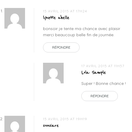
exfoliant
corps
,
15 AVRIL 2015 AT 17H24
ventouse
lynette abelle
minceur
,
bonsoir je tente ma chance avec plaisir
ventouse
merci beaucoup belle fin de journée.
palper
rouler
RÉPONDRE
17 AVRIL 2015 AT 11H57
Lola Sample
Super ! Bonne chance !
RÉPONDRE
15 AVRIL 2015 AT 19H19
sunsiare