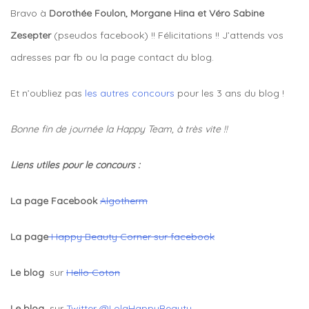
Bravo à
Dorothée Foulon, Morgane Hina et Véro Sabine
Zesepter
(pseudos facebook) !! Félicitations !! J’attends vos
adresses par fb ou la page contact du blog.
Et n’oubliez pas
les autres concours
pour les 3 ans du blog !
Bonne fin de journée la Happy Team, à très vite !!
Liens utiles pour le concours :
La page Facebook
Algotherm
La page
Happy Beauty Corner sur facebook
Le blog
sur
Hello Coton
Le blog
sur
Twitter @LolaHappyBeauty