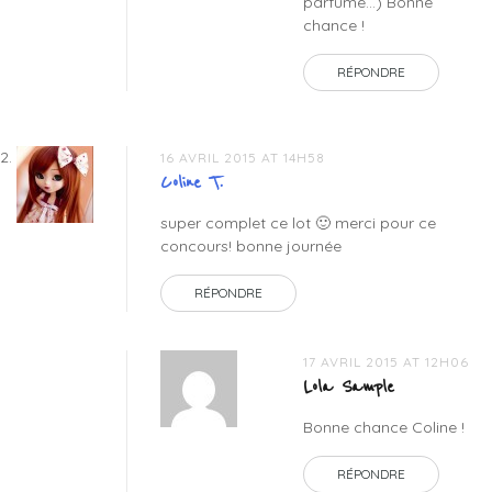
parfumé…) Bonne
chance !
RÉPONDRE
16 AVRIL 2015 AT 14H58
Coline T.
super complet ce lot 🙂 merci pour ce
concours! bonne journée
RÉPONDRE
17 AVRIL 2015 AT 12H06
Lola Sample
Bonne chance Coline !
RÉPONDRE