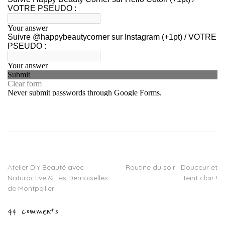
Tagged
algosilhouette
,
algotherm
,
concours
algotherm
,
concours
Atelier DIY Beauté avec
Routine du soir : Douceur et
Navigation
minceur
,
Naturactive & Les Demoiselles
Teint clair !
gel
de
de Montpellier
thermo
reducteur
,
l’article
44 comments
minceur
,
savon