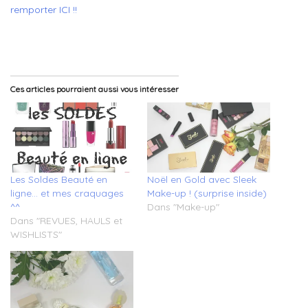
remporter ICI !!
Ces articles pourraient aussi vous intéresser
Les Soldes Beauté en
Noël en Gold avec Sleek
ligne… et mes craquages
Make-up ! (surprise inside)
^^
Dans "Make-up"
Dans "REVUES, HAULS et
WISHLISTS"