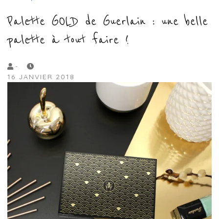
Palette GOLD de Guerlain : une belle
palette à tout faire !
by
-
16 JANVIER 2018
Lola
Sample