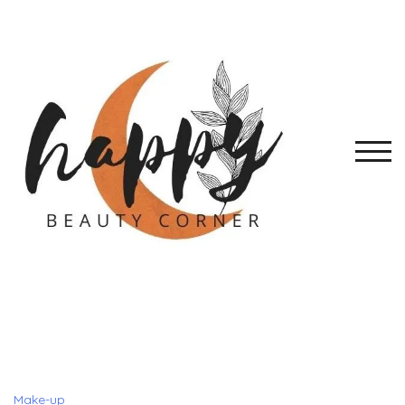
Skip
to
content
TOGG
Make-up