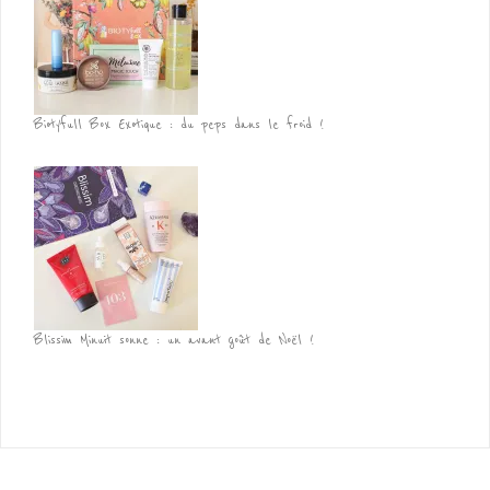
Biotyfull Box Exotique : du peps dans le froid !
Blissim Minuit sonne : un avant goût de Noël !