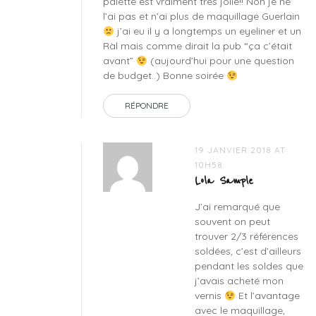
palette est vraiment très jolie!! Non je ne
revue
l’ai pas et n’ai plus de maquillage Guerlain
maquillage
j’ai eu il y a longtemps un eyeliner et un
guerlain
Ràl mais comme dirait la pub “ça c’était
avant”
(aujourd’hui pour une question
de budget..) Bonne soirée
RÉPONDRE
19 JANVIER 2018 AT
10H58
Lola Sample
J’ai remarqué que
souvent on peut
trouver 2/3 références
soldées, c’est d’ailleurs
pendant les soldes que
j’avais acheté mon
vernis
Et l’avantage
avec le maquillage,