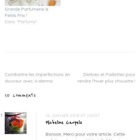
Grande Parfumerie à
Petits Prix !
Dans "Parfums"
Tagged
avis
palette
guerlain
gold
,
guerlain
,
Combattre les imperfections en
Derbies et Paillettes pour
Navigation
guerlain
douceur avec A-derma
rendre l’hiver plus chouette !
make
de
up
,
10 comments
palette
l’article
gold
guerlain
,
palette
16 JANVIER 2018 AT 22H57
guerlain
,
Micheline Carpels
palette
Bonsoir, Merci pour votre article. Cette
multifonctions
,