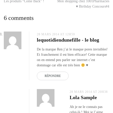
Navigation
Les produits “Come Back” !
Mon shopping chez 1001Pharmacies
mousse
♥ Birthday Concours#4
nettoyante
de
ren
,
6 comments
ren
l’article
rosa
centifolia
,
ren
28 MARS 2014 AT 12H59
lequotidiendunefille - le blog
skincare
,
shop
De la marque Ren j’ai le masque pores invisibles!
ecocentric
Et franchement il est bien efficace! Cette marque
on en entend peu parler sur internet c’est
dommage car elle est très bien
♥
RÉPONDRE
28 MARS 2014 AT 20H38
Lola Sample
Ah je ne le connais pas
celui-là ! Moi je l’aime