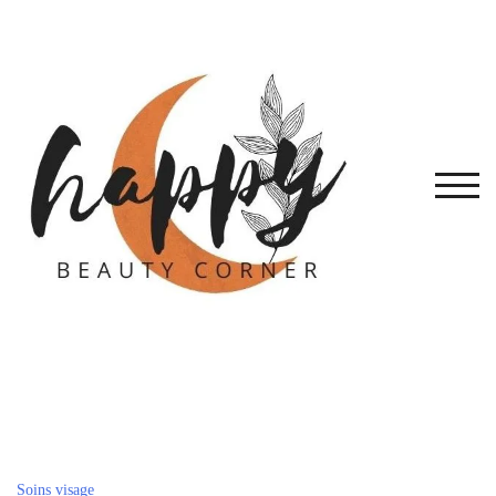
Skip
to
content
TOG
Soins visage