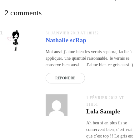
maker
,
de
vernis
2 comments
laque
l’article
gris
,
vernis
laque
31 JANVIER 2013 AT 18H52
Nathalie scRap
sephora
Moi aussi j’aime bien les vernis sephora, facile à
appliquer, une quantité raisonnable, le vernis se
conserve bien aussi…. J’aime bien ce gris aussi :).
RÉPONDRE
1 FÉVRIER 2013 AT
11H51
Lola Sample
Ah ben si en plus ils se
conservent bien, c’est vrai
que c’est top !! Le gris est