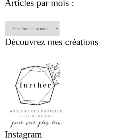
Articles par mois :
Articles
par
mois
Découvrez mes créations
:
Instagram