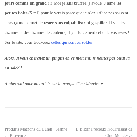
jours comme un grand !!!
Moi je suis bluffée, j’avoue. J’aime
les
petites fioles
(5 ml) pour le vernis parce que je n’en utilise pas souvent
alors ça me permet de
tester sans culpabiliser ni gaspiller.
Il y a des
dizaines et des dizaines de couleurs, il y a forcément celle de vos rêves !
Sur le site, vous trouverez
celles qui sont en soldes.
Alors, si vous cherchez un pti gris en ce moment, n’hésitez pas celui là
est soldé !
A plus tard pour un article sur la marque Cinq Mondes ♥
Tagged
mini
vernis
sephora
,
sephora
,
sephora
Navigation
Produits Mignons du Lundi : Jeanne
L’Elixir Précieux Nourrissant de
money
en Provence
Cinq Mondes☺