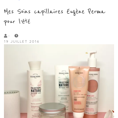
Mes Soins capillaires Eugène Perma
pour l’été
by
-
19 JUILLET 2016
Lola
Sample