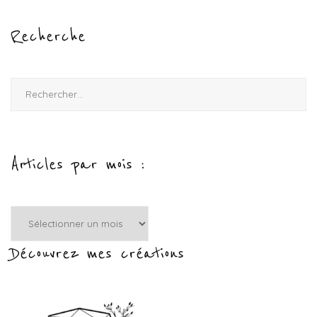
Recherche
Rechercher :
Articles par mois :
Articles
par
mois
Découvrez mes créations
: