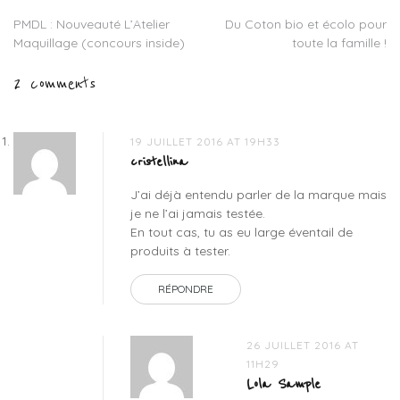
cheveux
,
PMDL : Nouveauté L’Atelier
Du Coton bio et écolo pour
Navigation
collections
Maquillage (concours inside)
toute la famille !
nature
de
by
2 comments
cycle
l’article
vital
,
color
lock
,
19 JUILLET 2016 AT 19H33
dd
cristellina
cream
J’ai déjà entendu parler de la marque mais
cheveux
,
je ne l’ai jamais testée.
eugene
En tout cas, tu as eu large éventail de
perma
,
produits à tester.
shampooing
vinaigre
RÉPONDRE
de
brillance
26 JUILLET 2016 AT
11H29
Lola Sample