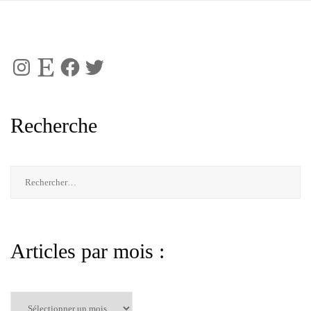
Instagram
Etsy
Facebook
Twitter
Recherche
Rechercher :
Articles par mois :
Articles
par