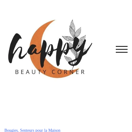
Skip
to
content
TOG
Bougies, Senteurs pour la Maison