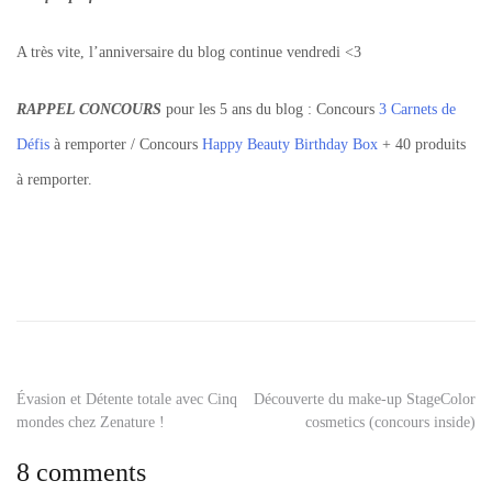
A très vite, l’anniversaire du blog continue vendredi <3
RAPPEL CONCOURS
pour les 5 ans du blog : Concours
3 Carnets de
Défis
à remporter / Concours
Happy Beauty Birthday Box
+ 40 produits
à remporter.
Tagged
bougie
linge
propre
,
bougie
mr
Navigation
Évasion et Détente totale avec Cinq
Découverte du make-up StageColor
wondeful
,
mondes chez Zenature !
cosmetics (concours inside)
bougie
de
shearer
8 comments
candles
,
l’article