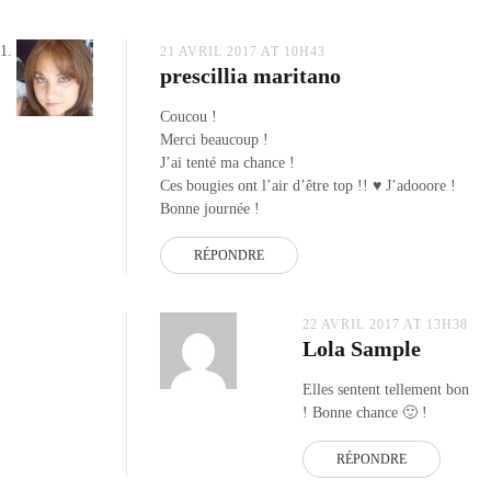
bougie
village
candle
21 AVRIL 2017 AT 10H43
prescillia maritano
pure
linen
,
Coucou !
bougies
Merci beaucoup !
bijoux
,
J’ai tenté ma chance !
boutique
Ces bougies ont l’air d’être top !! ♥ J’adooore !
bougies
Bonne journée !
parfumees
,
concours
RÉPONDRE
bougie
,
concours
bougie
22 AVRIL 2017 AT 13H38
déco
,
Lola Sample
woodwick
bougies
Elles sentent tellement bon
! Bonne chance 🙂 !
RÉPONDRE