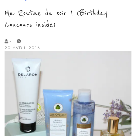
Ma Routine du soir ! (Birthday
Concours inside)
by
-
20 AVRIL 2016
Lola
Sample