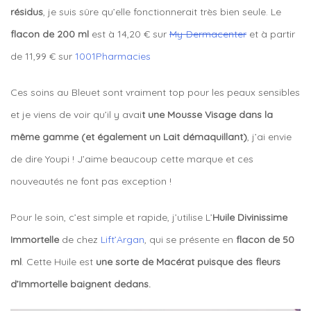
résidus
, je suis sûre qu’elle fonctionnerait très bien seule. Le
flacon de 200 ml
est à 14,20 € sur
My-Dermacenter
et à partir
de 11,99 € sur
1001Pharmacies
Ces soins au Bleuet sont vraiment top pour les peaux sensibles
et je viens de voir qu’il y avai
t une Mousse Visage dans la
même gamme (et également un Lait démaquillant)
, j’ai envie
de dire Youpi ! J’aime beaucoup cette marque et ces
nouveautés ne font pas exception !
Pour le soin, c’est simple et rapide, j’utilise L’
Huile Divinissime
Immortelle
de chez
Lift’Argan
, qui se présente en
flacon de 50
ml
. Cette Huile est
une sorte de Macérat puisque des fleurs
d’Immortelle baignent dedans.