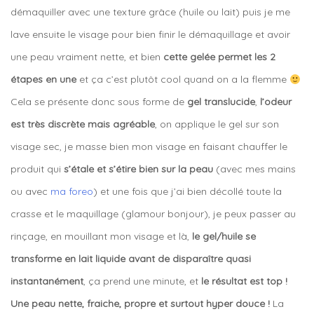
démaquiller avec une texture grâce (huile ou lait) puis je me
lave ensuite le visage pour bien finir le démaquillage et avoir
une peau vraiment nette, et bien
cette gelée permet les 2
étapes en une
et ça c’est plutôt cool quand on a la flemme
Cela se présente donc sous forme de
gel translucide
,
l’odeur
est très discrète mais agréable
, on applique le gel sur son
visage sec, je masse bien mon visage en faisant chauffer le
produit qui
s’étale et s’étire bien sur la peau
(avec mes mains
ou avec
ma foreo
) et une fois que j’ai bien décollé toute la
crasse et le maquillage (glamour bonjour), je peux passer au
rinçage, en mouillant mon visage et là,
le gel/huile se
transforme en lait liquide avant de disparaître quasi
instantanément
, ça prend une minute, et
le résultat est top !
Une peau nette, fraiche, propre et surtout hyper douce !
La