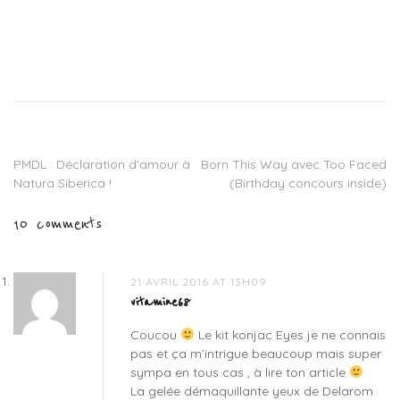
Tagged
aciana
botanica
,
delarom
,
disques
demaquillants
PMDL : Déclaration d’amour à
Born This Way avec Too Faced
Navigation
yeux
Natura Siberica !
(Birthday concours inside)
konjac
,
de
divinissime
10 comments
immortelle
,
l’article
eau
micellaire
bio
,
21 AVRIL 2016 AT 13H09
gel
vitamine68
demaquillant
Coucou
Le kit konjac Eyes je ne connais
yeux
pas et ça m’intrigue beaucoup mais super
pivoine
,
sympa en tous cas , à lire ton article
gelée
La gelée démaquillante yeux de Delarom
d'huile