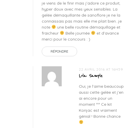
je viens de le finir mais j’adore ce produit,
demaquillante
,
hyper doux avec mes yeux sensibles. La
konjac
gelée démaquillante de sanoflore je ne la
sponge
connaissais pas mais elle me plait bien…je
company
,
note
une belle routine démaquillage et
lift
fraicheur
Belle journée
et d’avance
argan
,
merci pour le concours : )
sanoflore
RÉPONDRE
22 AVRIL 2016 AT 16H59
Lola Sample
Oui, je l’aime beaucoup
aussi cette gelée et j’en
ai encore pour un
moment ^^ Ce kit
Konjac est vraiment
génial ! Bonne chance