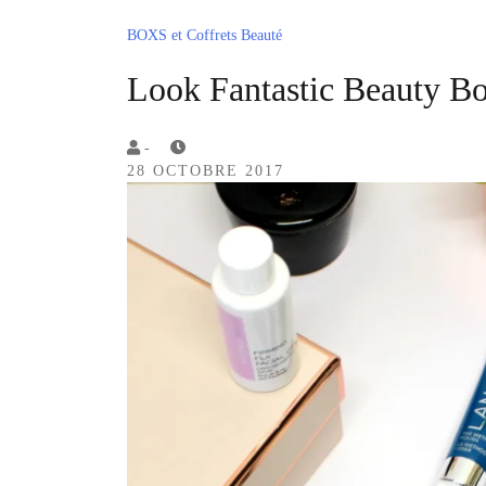
BOXS et Coffrets Beauté
Look Fantastic Beauty B
by
-
28 OCTOBRE 2017
Lola
Sample