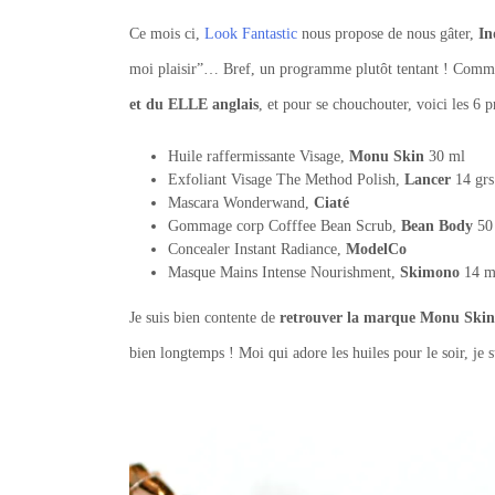
Ce mois ci,
Look Fantastic
nous propose de nous gâter,
In
moi plaisir”… Bref, un programme plutôt tentant ! Comme
et du ELLE anglais
, et pour se chouchouter, voici les 6 p
Huile raffermissante Visage,
Monu Skin
30 ml
Exfoliant Visage The Method Polish,
Lancer
14 grs
Mascara Wonderwand,
Ciaté
Gommage corp Cofffee Bean Scrub,
Bean Body
50 
Concealer Instant Radiance,
ModelCo
Masque Mains Intense Nourishment,
Skimono
14 m
Je suis bien contente de
retrouver la marque Monu Skin
bien longtemps ! Moi qui adore les huiles pour le soir, je s