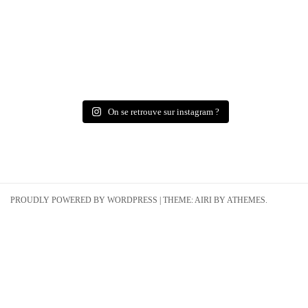
On se retrouve sur instagram ?
PROUDLY POWERED BY WORDPRESS
|
THEME:
AIRI
BY ATHEMES.