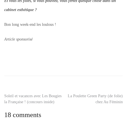
Et vous les filles, si vous pouviez, vous feriez quelque chose dans un
cabinet esthétique ?
Bon long week-end les loulous !
Article sponsorisé
Tagged
epilation
laser
,
laser
dermatologique
,
laser
Navigation
Soleil et vacances avec Les Bougies
La Poulette Green Party (de folie)
rougeurs
,
la Française ! (concours inside)
chez Au Féminin
multiesthetique
de
18 comments
l’article