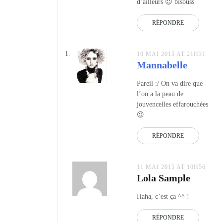
d’ailleurs 😉 bisouss
RÉPONDRE
10 MAI 2015 AT 21H31
Mannabelle
Pareil :/ On va dire que
l’on a la peau de
jouvencelles effarouchées
😉
RÉPONDRE
11 MAI 2015 AT 10H56
Lola Sample
Haha, c’est ça ^^ !
RÉPONDRE