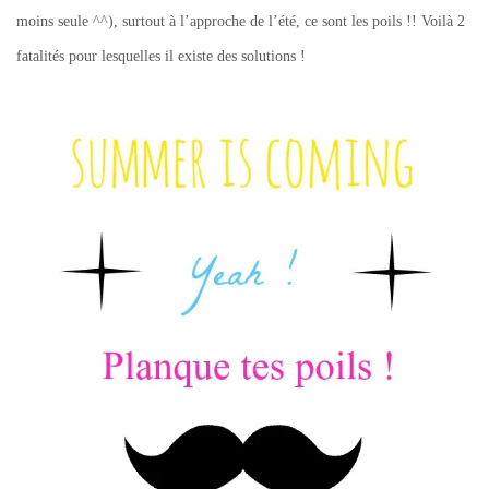
moins seule ^^), surtout à l’approche de l’été, ce sont les poils !! Voilà 2
fatalités pour lesquelles il existe des solutions !