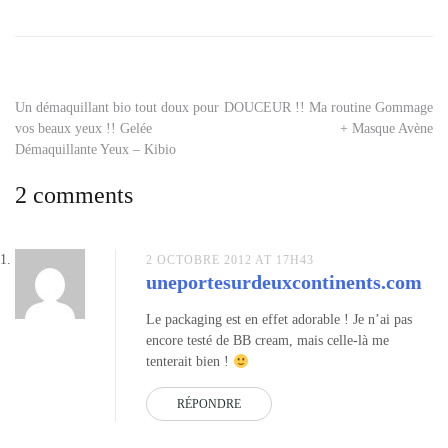
baviphat
,
bb
cream
,
bb
creme
,
Navigation
Un démaquillant bio tout doux pour
DOUCEUR !! Ma routine Gommage
cosmetiques
vos beaux yeux !! Gelée
+ Masque Avène
asiatiques
de
Démaquillante Yeux – Kibio
l’article
2 comments
2 OCTOBRE 2012 AT 17H43
uneportesurdeuxcontinents.com
Le packaging est en effet adorable ! Je n’ai pas
encore testé de BB cream, mais celle-là me
tenterait bien !
RÉPONDRE