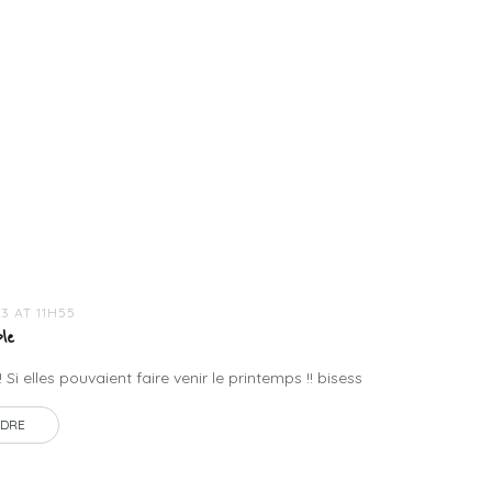
3 AT 11H55
le
! Si elles pouvaient faire venir le printemps !! bisess
DRE