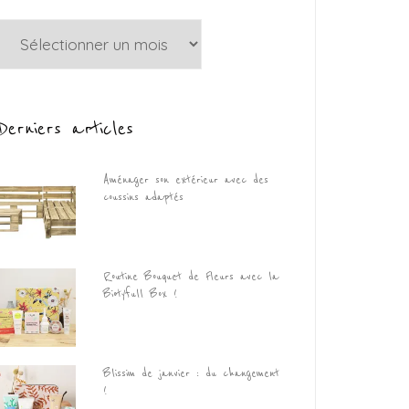
Archives
Derniers articles
Aménager son extérieur avec des
coussins adaptés
Routine Bouquet de Fleurs avec la
Biotyfull Box !
Blissim de janvier : du changement
!