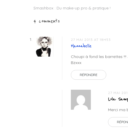
marc
Smashbox : Du make-up pro & pratique !
Navigation
jacobs
,
daisy
de
4 comments
marc
jacobs
,
l’article
daisy
marc
27 MAI 2013 AT 18H53
jacobs
Mannabelle
echantillon
,
Choupi à fond les barrettes !!!
parfum
Bzxxx
marc
jacobs
RÉPONDRE
27 MAI 20
Lola Samp
Merci ma b
RÉPON