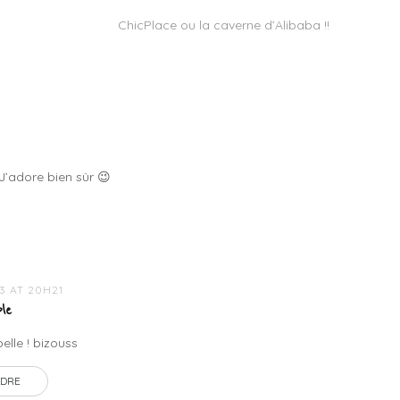
ChicPlace ou la caverne d’Alibaba !!
 J’adore bien sûr 😉
13 AT 20H21
le
elle ! bizouss
DRE