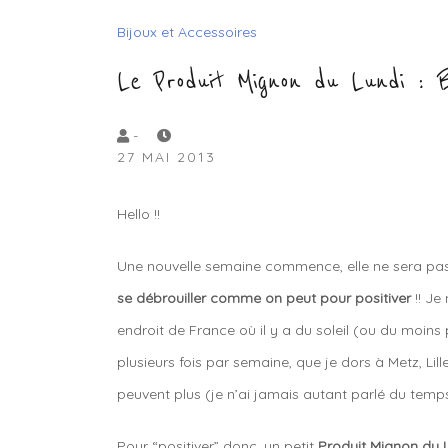
Bijoux et Accessoires
Le Produit Mignon du Lundi :
by
-
27 MAI 2013
Lola
Sample
Hello !!
Une nouvelle semaine commence, elle ne sera pa
se débrouiller comme on peut pour positiver
!! Je
endroit de France où il y a du soleil (ou du moin
plusieurs fois par semaine, que je dors à Metz, Lill
peuvent plus (je n’ai jamais autant parlé du temps a
Pour “positiver” donc, un petit
Produit Mignon du 