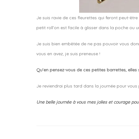
Je suis ravie de ces fleurettes qui feront peut-être
petit roll’on est facile à glisser dans la poche o
Je suis bien embêtée de ne pas pouvoir vous donne
vous en avez, je suis preneuse !
Qu’en pensez-vous de ces petites barrettes, elles
Je reviendrai plus tard dans la journée pour vous p
Une belle journée à vous mes jolies et courage pour 
Tagged
accessoire
marc
jacobs
,
barrettes