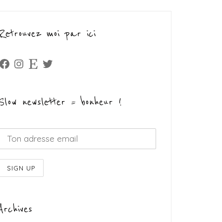
Retrouvez moi par ici
Facebook
Instagram
Etsy
Twitter
Slow newsletter = bonheur !
Archives