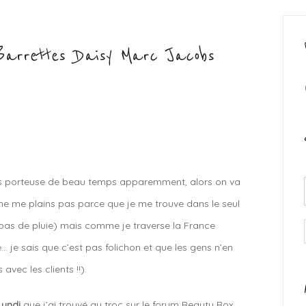
 Barrettes Daisy Marc Jacobs
s porteuse de beau temps apparemment, alors on va
 ne me plains pas parce que je me trouve dans le seul
s pas de pluie) mais comme je traverse la France
e… je sais que c’est pas folichon et que les gens n’en
vec les clients !!).
Lundi
que j’ai trouvé au troc sur le forum Beauty Box