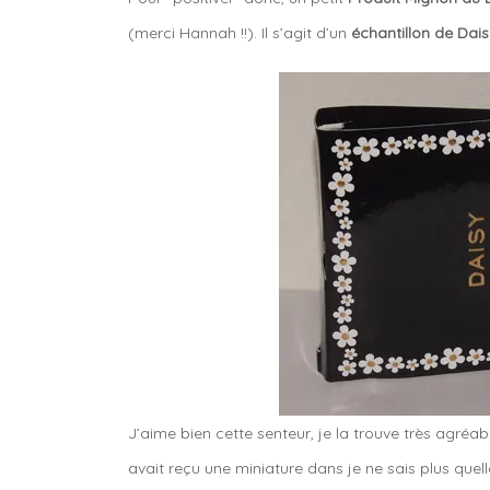
(merci Hannah !!). Il s’agit d’un
échantillon de Dai
J’aime bien cette senteur, je la trouve très agréabl
avait reçu une miniature dans je ne sais plus quel