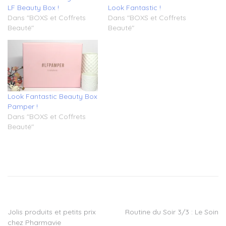
LF Beauty Box !
Look Fantastic !
Dans "BOXS et Coffrets
Dans "BOXS et Coffrets
Beauté"
Beauté"
Look Fantastic Beauty Box
Pamper !
Dans "BOXS et Coffrets
Beauté"
Tagged
beauty
box
,
box
beaute
beauty
Jolis produits et petits prix
Routine du Soir 3/3 : Le Soin
Navigation
box
,
chez Pharmavie
box