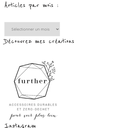
Articles par mois :
Articles
par
mois
Découvrez mes créations
:
Instagram