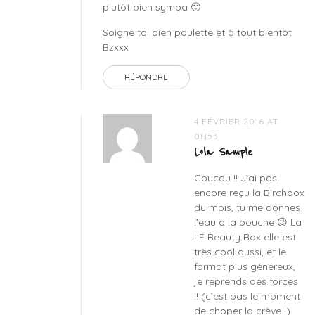
plutôt bien sympa 🙂
Soigne toi bien poulette et à tout bientôt
Bzxxx
RÉPONDRE
4 FÉVRIER 2016 AT
0H53
Lola Sample
Coucou !! J’ai pas
encore reçu la Birchbox
du mois, tu me donnes
l’eau à la bouche 😉 La
LF Beauty Box elle est
très cool aussi, et le
format plus généreux,
je reprends des forces
!! (c’est pas le moment
de choper la crève !)