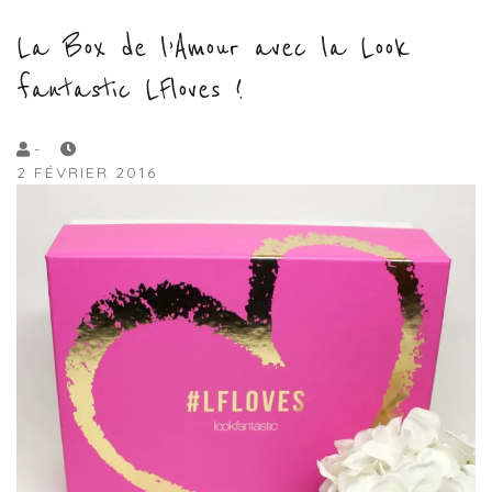
La Box de l’Amour avec la Look
fantastic LFloves !
by
-
2 FÉVRIER 2016
Lola
Sample