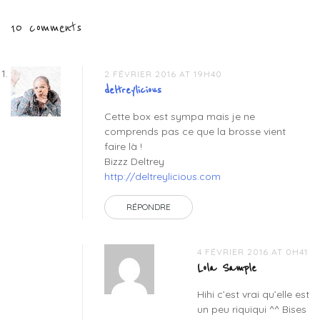
de
saint
10 comments
valentin
,
l’article
lf
beauty
box
,
2 FÉVRIER 2016 AT 19H40
lfloves
,
deltreylicious
look
Cette box est sympa mais je ne
fantactic
comprends pas ce que la brosse vient
box
,
faire là !
look
Bizzz Deltrey
fantastic
,
http://deltreylicious.com
revue
box
RÉPONDRE
beaute
4 FÉVRIER 2016 AT 0H41
Lola Sample
Hihi c’est vrai qu’elle est
un peu riquiqui ^^ Bises