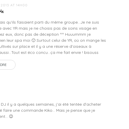
 2013 AT 14H00
le
vais qu’ils faisaient parti du même groupe…Je ne suis
 avec YR mais je ne choisis pas de soins visage en
hez eux, donc pas de déception ^^ Huuummm je
bien leur spa moi 🙂 Surtout celui de YR, où on mange les
ltivés sur place et il y a une réserve d’oiseaux à
aussi…Tout est éco concu…ça me fait envie ! bisouss
DRE
z DJ il y a quelques semaines, j’ai été tentée d’acheter
éré faire une commande Kiko… Mais je pense que je
ent… 😉