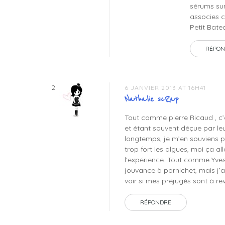
sérums sur
associes c
Petit Batea
RÉPON
6 JANVIER 2013 AT 16H41
Nathalie scRap
Tout comme pierre Ricaud , c’
et étant souvent déçue par leur
longtemps, je m’en souviens plu
trop fort les algues, moi ça al
l’expérience. Tout comme Yves 
jouvance à pornichet, mais j’ai
voir si mes préjugés sont à rev
RÉPONDRE