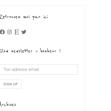
Retrouvez moi par ici
Facebook
Instagram
Etsy
Twitter
Slow newsletter = bonheur !
Archives