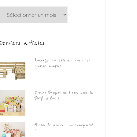
Archives
Derniers articles
Aménager son extérieur avec des
coussins adaptés
Routine Bouquet de Fleurs avec la
Biotyfull Box !
Blissim de janvier : du changement
!