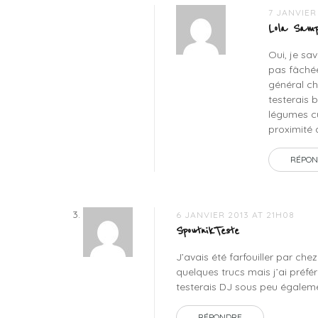
7 JANVIER
Lola Samp
Oui, je sa
pas fâchée
général c
testerais 
légumes cu
proximité 
RÉPON
6 JANVIER 2013 AT 21H08
SpoutnikTeste
J’avais été farfouiller par che
quelques trucs mais j’ai préf
testerais DJ sous peu égalem
RÉPONDRE