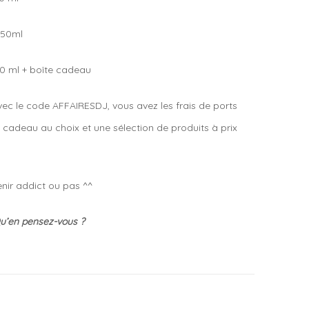
” 50ml
0 ml + boîte cadeau
c le code AFFAIRESDJ, vous avez les frais de ports
 cadeau au choix et une sélection de produits à prix
venir addict ou pas ^^
Qu’en pensez-vous ?