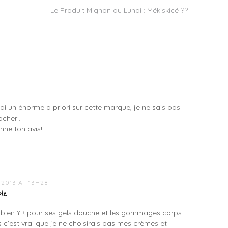
Le Produit Mignon du Lundi : Mékiskicé ??
ai un énorme a priori sur cette marque, je ne sais pas
Rocher…
nne ton avis!
 2013 AT 13H28
le
 bien YR pour ses gels douche et les gommages corps
s c’est vrai que je ne choisirais pas mes crèmes et