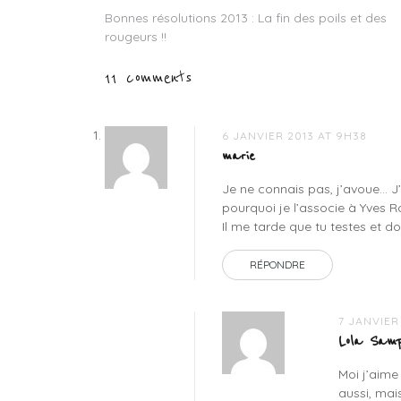
daniel
Bonnes résolutions 2013 : La fin des poils et des
Navigation
jouvance
rougeurs !!
océavie
,
de
océasource
,
11 comments
soins
l’article
marins
6 JANVIER 2013 AT 9H38
marie
Je ne connais pas, j’avoue… J’
pourquoi je l’associe à Yves 
Il me tarde que tu testes et do
RÉPONDRE
7 JANVIER
Lola Samp
Moi j’aime
aussi, mai