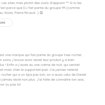
 ces sites mais plutôt des soins d’appoint ^^ Si tu les
’est parce que DJ fait partie du groupe YR (comme
u, Kiotis, Pierre Ricaud…) 😉
DRE
est une marque qui fait partie du groupe Yves rocher ,
 soins, j’avoue avoir tester leur produit y a bien
s ! Enfin si j’avais eu une crème de nuit, qui sentait
lait mais chéri le supportait pas! J’ai jamais retenté
rocher qui a un Spa pas loin, on a aussi celui de Daniel
 jamais testé non plus. J’ai hâte de connaître ton avis,
oir ou pas lol