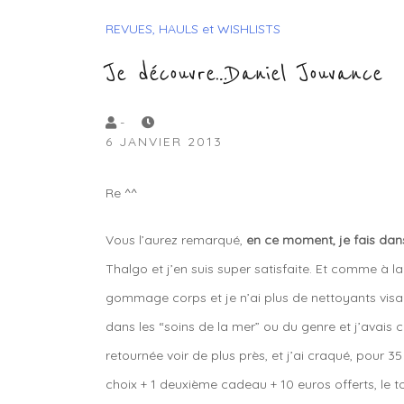
REVUES, HAULS et WISHLISTS
Je découvre…Daniel Jouvance
by
-
6 JANVIER 2013
Lola
Sample
Re ^^
Vous l’aurez remarqué,
en ce moment, je fais dan
Thalgo et j’en suis super satisfaite. Et comme à l
gommage corps et je n’ai plus de nettoyants visa
dans les “soins de la mer” ou du genre et j’avais 
retournée voir de plus près, et j’ai craqué, pour 35
choix + 1 deuxième cadeau + 10 euros offerts, le t