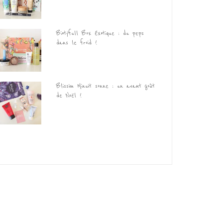
Biotyfull Box Exotique : du peps
dans le froid !
Blissim Minuit sonne : un avant goût
de Noël !