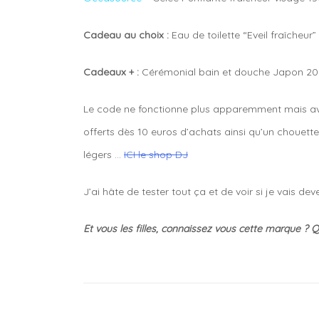
Cadeau au choix :
Eau de toilette “Eveil fraîcheur
Cadeaux + :
Cérémonial bain et douche Japon 20
Le code ne fonctionne plus apparemment mais ave
offerts dès 10 euros d’achats ainsi qu’un chouette
légers …
ICI le shop DJ
J’ai hâte de tester tout ça et de voir si je vais de
Et vous les filles, connaissez vous cette marque ? 
Tagged
aquamondi
bretagne
,
daniel
jouvance
,