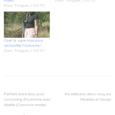
Indien
Dans "Fringues / OOTD"
Dans "Fringues / OOTD"
Oser la Jupe rose pour
réchauffer l’Automne !
Dans "Fringues / OOTD"
Tagged
blogueuse
mode
,
blogueuse
mode
montpellier
,
Parfaits Soins bios pour
Ma sélection déco cosy sur
Navigation
capeline
cocooning d’Automne avec
Meubles et Design
feutre
,
de
Abellie (Concours inside)
chemisier
noir