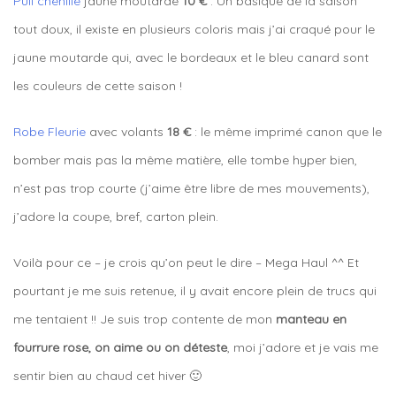
Pull chenille
jaune moutarde
10 €
: Un basique de la saison
tout doux, il existe en plusieurs coloris mais j’ai craqué pour le
jaune moutarde qui, avec le bordeaux et le bleu canard sont
les couleurs de cette saison !
Robe Fleurie
avec volants
18 €
: le même imprimé canon que le
bomber mais pas la même matière, elle tombe hyper bien,
n’est pas trop courte (j’aime être libre de mes mouvements),
j’adore la coupe, bref, carton plein.
Voilà pour ce – je crois qu’on peut le dire – Mega Haul ^^ Et
pourtant je me suis retenue, il y avait encore plein de trucs qui
me tentaient !! Je suis trop contente de mon
manteau en
fourrure rose, on aime ou on déteste
, moi j’adore et je vais me
sentir bien au chaud cet hiver 🙂