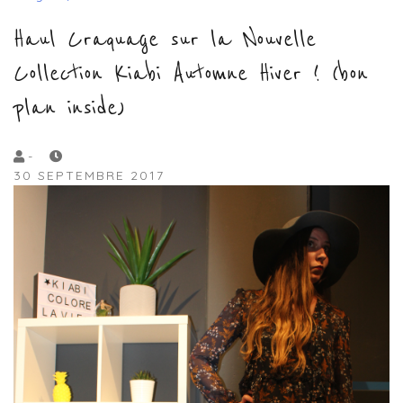
Haul Craquage sur la Nouvelle
Collection Kiabi Automne Hiver ! (bon
plan inside)
by
-
30 SEPTEMBRE 2017
Lola
Sample