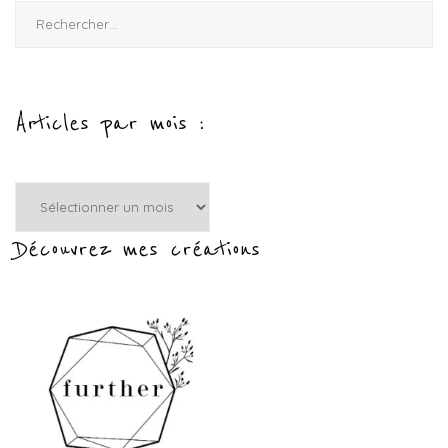
Rechercher :
Articles par mois :
Articles
par
mois
Découvrez mes créations
: