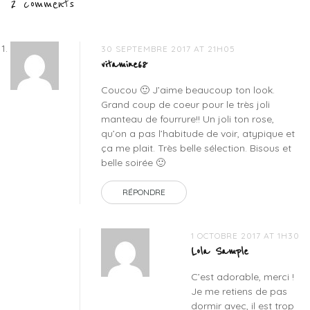
l’article
2 comments
fleuri
,
derbies
vernies
,
haul
30 SEPTEMBRE 2017 AT 21H05
fashion
,
vitamine68
haul
Coucou 🙂 J’aime beaucoup ton look.
kiabi
,
Grand coup de coeur pour le très joli
haul
manteau de fourrure!! Un joli ton rose,
mode
,
qu’on a pas l’habitude de voir, atypique et
kiabi
,
ça me plait. Très belle sélection. Bisous et
kiabi
belle soirée 🙂
saint
jean
RÉPONDRE
de
vedas
,
robe
1 OCTOBRE 2017 AT 1H30
longue
Lola Sample
boheme
C’est adorable, merci !
Je me retiens de pas
dormir avec, il est trop