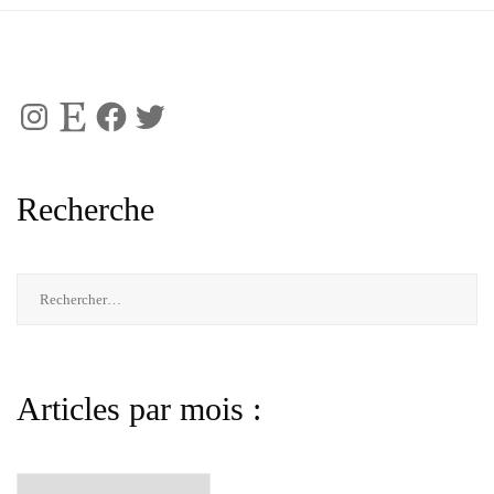
Instagram
Etsy
Facebook
Twitter
Recherche
Rechercher :
Articles par mois :
Articles