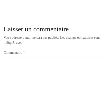
minus
de
417
,
soins
l’article
mer
morte
Laisser un commentaire
Votre adresse e-mail ne sera pas publiée.
Les champs obligatoires sont
indiqués avec
*
Commentaire
*