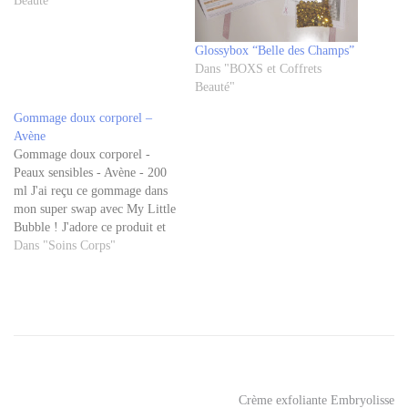
Beauté"
Glossybox “Belle des Champs”
Dans "BOXS et Coffrets
Beauté"
Gommage doux corporel –
Avène
Gommage doux corporel -
Peaux sensibles - Avène - 200
ml J'ai reçu ce gommage dans
mon super swap avec My Little
Bubble ! J'adore ce produit et
sa texture un peu spéciale.
Dans "Soins Corps"
D'abord il est rose pâle et les
grains sont rose foncés, c'est
Tagged
vraiment sexy :) L'odeur est…
-417
gommage
de
la
mer
Navigation
Crème exfoliante Embryolisse
morte
,