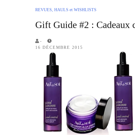
REVUES, HAULS et WISHLISTS
Gift Guide #2 : Cadeaux 
by
-
16 DÉCEMBRE 2015
Lola
Sample