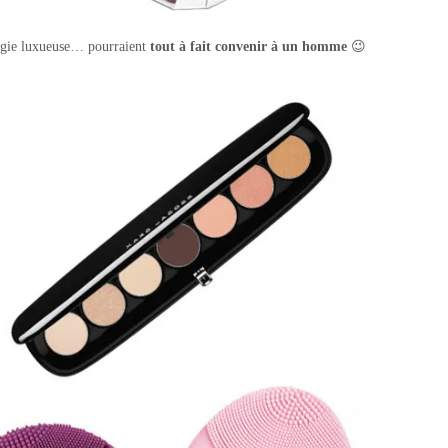
ougie luxueuse… pourraient
tout à fait convenir à un homme
😉