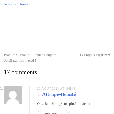
Sans Complexe ici.
Tagged
birchbox
aout
2014
,
birchbox
ode
Navigation
Produit Mignon du Lundi : Bonjour
Les bijoux Pilgrim ♥
a
Soleil par Too Faced !
la
de
paresse
,
17 comments
bon
l’article
plan
birchbox
,
code
20 AOÛT 2014 AT 19H44
L'Attrape-Beauté
promo
birchbox
On a la même, je suis plutôt ravie : )