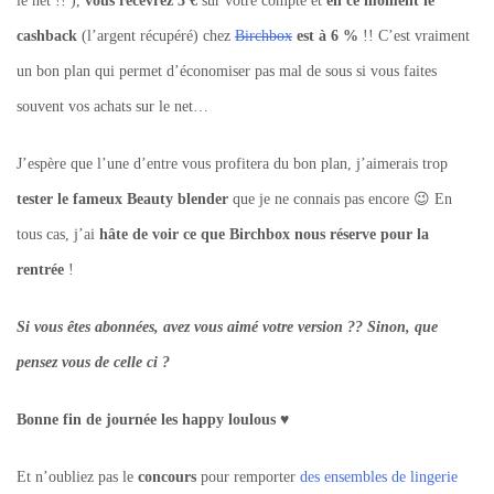
le net !! ),
vous recevrez 3 €
sur votre compte et
en ce moment le
cashback
(l’argent récupéré) chez
Birchbox
est à 6 %
!! C’est vraiment
un bon plan qui permet d’économiser pas mal de sous si vous faites
souvent vos achats sur le net…
J’espère que l’une d’entre vous profitera du bon plan, j’aimerais trop
tester le fameux Beauty blender
que je ne connais pas encore 😉 En
tous cas, j’ai
hâte de voir ce que Birchbox nous réserve pour la
rentrée
!
Si vous êtes abonnées, avez vous aimé votre version ?? Sinon, que
pensez vous de celle ci ?
Bonne fin de journée les happy loulous ♥
Et n’oubliez pas le
concours
pour remporter
des ensembles de lingerie