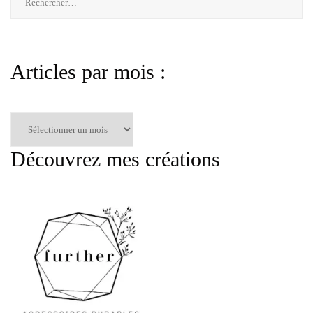
Articles par mois :
Articles
par
mois
Découvrez mes créations
: