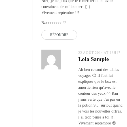
Bref, je ne peux que te remercier de m’avoir
convaincue de m’abonner :)) )
Vivement septembre !!!
Bzxxxxxxxx ♡
RÉPONDRE
22 AOÛT 2014 AT 13H47
Lola Sample
Ah ben ce sont des tailles
voyages 😉 Il faut lui
expliquer que le box est
amortie rien qu’avec le
contour des yeux ^^ Ran
j’suis verte que t’ai pas eu
la potion 9… surtout quand
je vois les nouvelles offres,
j’ai trop pensé à toi !!!
Vivement septembre 🙂