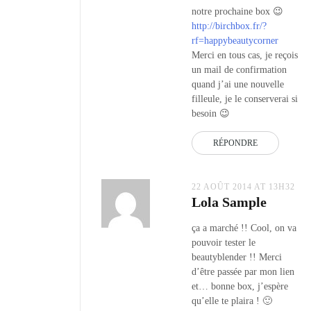
notre prochaine box 😉
http://birchbox.fr/?
rf=happybeautycorner
Merci en tous cas, je reçois
un mail de confirmation
quand j’ai une nouvelle
filleule, je le conserverai si
besoin 😉
RÉPONDRE
22 AOÛT 2014 AT 13H32
Lola Sample
ça a marché !! Cool, on va
pouvoir tester le
beautyblender !! Merci
d’être passée par mon lien
et… bonne box, j’espère
qu’elle te plaira ! 🙂