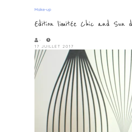
Make-up
Edition limitée Chic and Sun d
by
-
17 JUILLET 2017
Lola
Sample