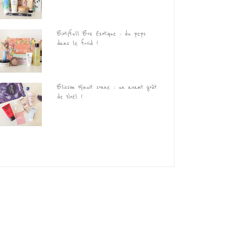
Biotyfull Box Exotique : du peps
dans le froid !
Blissim Minuit sonne : un avant goût
de Noël !