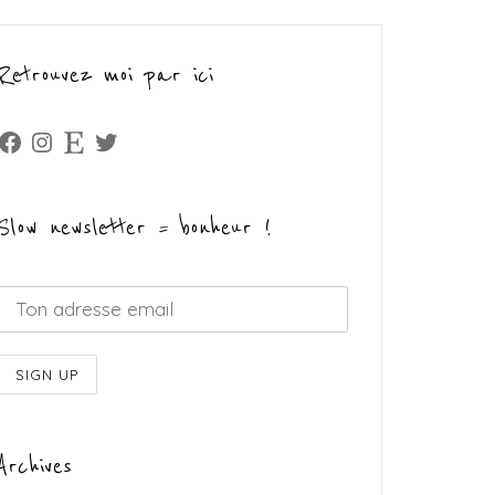
Retrouvez moi par ici
Facebook
Instagram
Etsy
Twitter
Slow newsletter = bonheur !
Archives