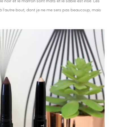
 le noir et le marron sont mats et le sable est irisé. Les
n à l’autre bout, dont je ne me sers pas beaucoup, mais