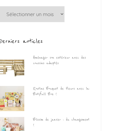
Archives
Derniers articles
Aménager son extérieur avec des
coussins adaptés
Routine Bouquet de Fleurs avec la
Biotyfull Box !
Blissim de janvier : du changement
!