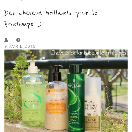
Des cheveux brillants pour le
Printemps ;)
by
-
9 AVRIL 2015
Lola
Sample