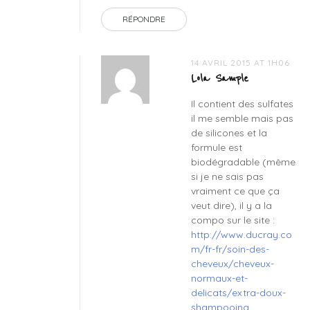
RÉPONDRE
14 AVRIL 2015 AT 1H06
Lola Sample
Il contient des sulfates
il me semble mais pas
de silicones et la
formule est
biodégradable (même
si je ne sais pas
vraiment ce que ça
veut dire), il y a la
compo sur le site :
http://www.ducray.co
m/fr-fr/soin-des-
cheveux/cheveux-
normaux-et-
delicats/extra-doux-
shampooing