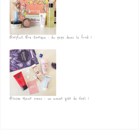
Biotyfull Box Exotique : du peps dans le froid !
Blissim Minuit sonne : un avant goût de Noël !