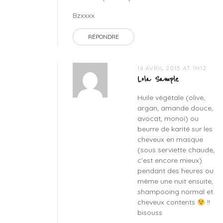
Bzxxxx
RÉPONDRE
14 AVRIL 2015 AT 1H12
Lola Sample
Huile végétale (olive,
argan, amande douce,
avocat, monoï) ou
beurre de karité sur les
cheveux en masque
(sous serviette chaude,
c’est encore mieux)
pendant des heures ou
même une nuit ensuite,
shampooing normal et
cheveux contents
!!
bisouss