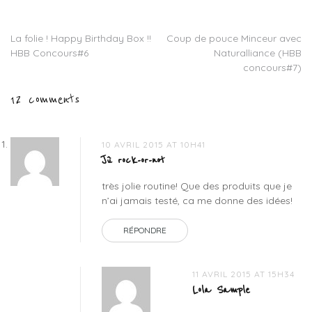
ducray
,
energie
La folie ! Happy Birthday Box !!
Coup de pouce Minceur avec
Navigation
fruit
,
HBB Concours#6
Naturalliance (HBB
essence
de
concours#7)
ultime
,
fioravanti
,
l’article
12 comments
masque
nutrition
,
omega
repair
,
10 AVRIL 2015 AT 10H41
rene
Jû rock-or-not
furterer
,
très jolie routine! Que des produits que je
schwarzkopf
,
n’ai jamais testé, ca me donne des idées!
shampooing
extra
RÉPONDRE
doux
11 AVRIL 2015 AT 15H34
Lola Sample