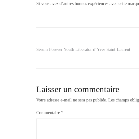
Si vous avez d’autres bonnes expériences avec cette marque
Tagged
demaquillant
payot
,
lait
demaquillant
doux
,
Navigation
Sérum Forever Youth Liberator d’Yves Saint Laurent
payot
de
l’article
Laisser un commentaire
Votre adresse e-mail ne sera pas publiée.
Les champs oblig
Commentaire
*