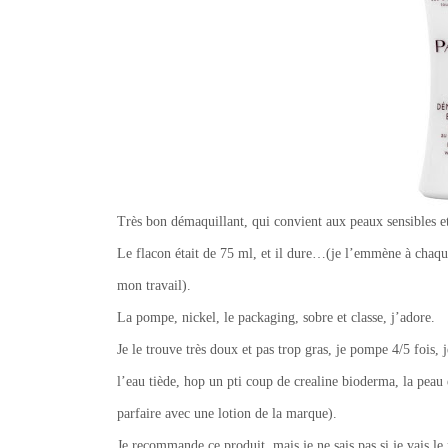
Très bon démaquillant, qui convient aux peaux sensibles e
Le flacon était de 75 ml, et il dure…(je l’emmène à chaque 
mon travail).
La pompe, nickel, le packaging, sobre et classe, j’adore.
Je le trouve très doux et pas trop gras, je pompe 4/5 fois,
l’eau tiède, hop un pti coup de crealine bioderma, la peau es
parfaire avec une lotion de la marque).
Je recommande ce produit, mais je ne sais pas si je vais le