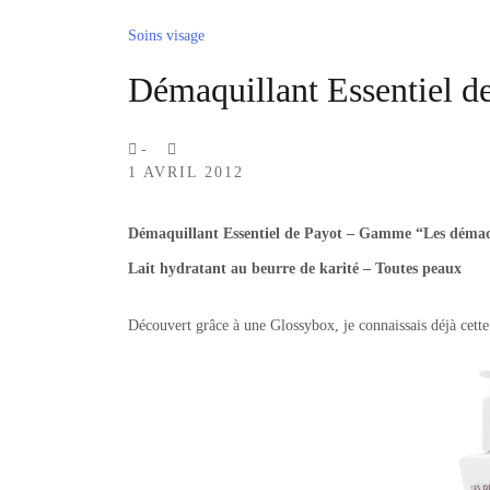
Soins visage
Démaquillant Essentiel d
by
-
1 AVRIL 2012
Lola
Sample
Démaquillant Essentiel de Payot – Gamme “Les démaq
Lait hydratant au beurre de karité – Toutes peaux
Découvert grâce à une Glossybox, je connaissais déjà cet