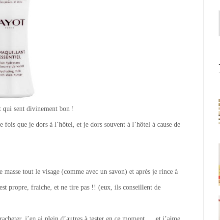
t qui sent divinement bon !
fois que je dors à l’hôtel, et je dors souvent à l’hôtel à cause de
 je masse tout le visage (comme avec un savon) et après je rince à
t propre, fraiche, et ne tire pas !! (eux, ils conseillent de
 racheter, j’en ai plein d’autres à tester en ce moment … et j’aime