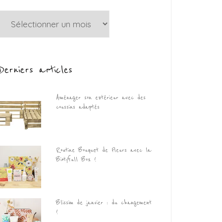
Archives
Derniers articles
Aménager son extérieur avec des
coussins adaptés
Routine Bouquet de Fleurs avec la
Biotyfull Box !
Blissim de janvier : du changement
!