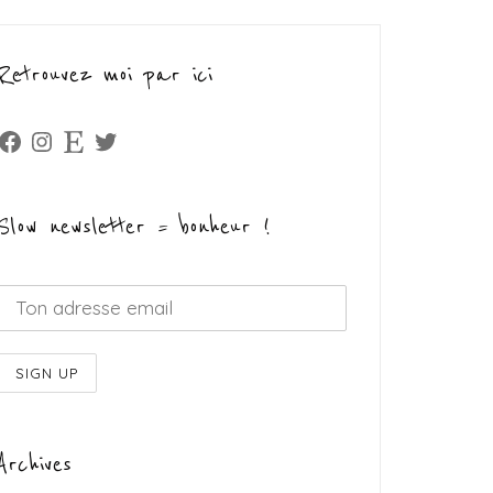
Retrouvez moi par ici
Facebook
Instagram
Etsy
Twitter
Slow newsletter = bonheur !
Archives