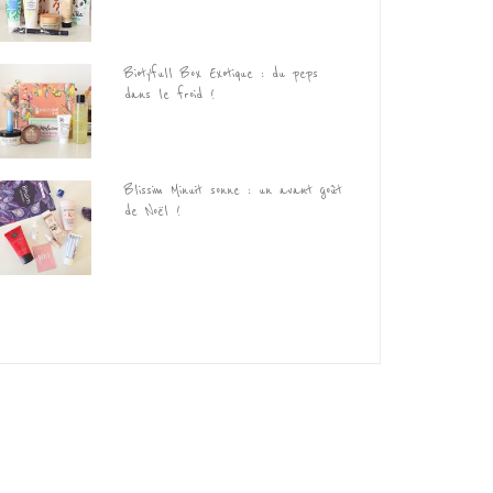
Biotyfull Box Exotique : du peps
dans le froid !
Blissim Minuit sonne : un avant goût
de Noël !