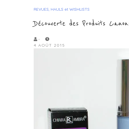
REVUES, HAULS et WISHLISTS
Découverte des Produits Cano
by
-
4 AOÛT 2015
Lola
Sample