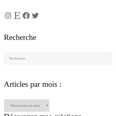
Instagram
Etsy
Facebook
Twitter
Recherche
Rechercher :
Articles par mois :
Articles
par
mois