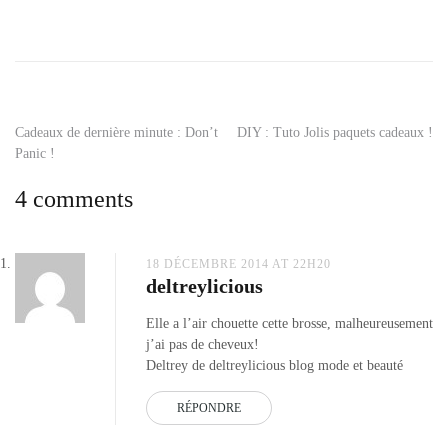
Tagged
brosse
chauffante
,
brosse
keratin
therapy
Navigation
Cadeaux de dernière minute : Don’t
DIY : Tuto Jolis paquets cadeaux !
pro
Panic !
volume
,
de
brosse
4 comments
keratine
,
l’article
brosse
remington
,
keratin
18 DÉCEMBRE 2014 AT 22H20
deltreylicious
therapy
remington
,
Elle a l’air chouette cette brosse, malheureusement
remington
j’ai pas de cheveux!
Deltrey de deltreylicious blog mode et beauté
RÉPONDRE